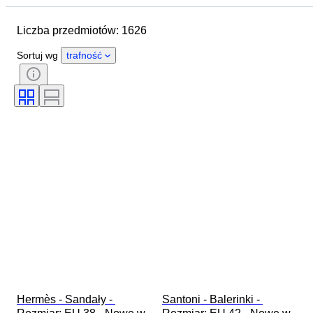
Marka
Rozmiar buta
Liczba przedmiotów: 1626
Przedmiot
Kraj pochodzenia
Materiał
Płeć
Stan
Sortuj wg
trafność
Podpis
Kolor
Era
Akcesoria w zestawie
Wzór
Model
Hermès - Sandały - 
Santoni - Balerinki - 