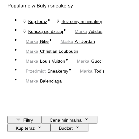
Popularne w Buty i sneakersy
Kup teraz
Bez ceny minimalnej
Kończą się dzisiaj
Marka
Adidas
Marka
Nike
Marka
Air Jordan
Marka
Christian Louboutin
Marka
Louis Vuitton
Marka
Gucci
Przedmiot
Sneakersy
Marka
Tod's
Marka
Balenciaga
Filtry
Cena minimalna
Kup teraz
Budżet
Data zakończenia
Lokalizacja