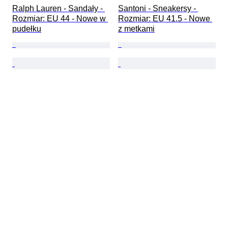
Ralph Lauren - Sandały - 
Santoni - Sneakersy - 
Rozmiar: EU 44 - Nowe w 
Rozmiar: EU 41.5 - Nowe 
pudełku
z metkami