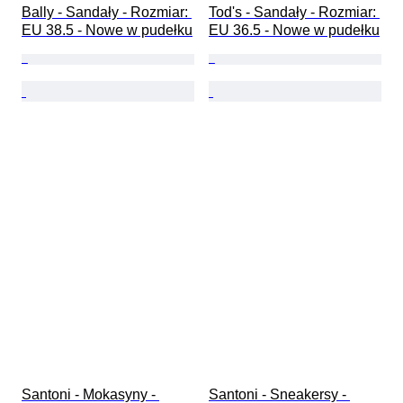
Bally - Sandały - Rozmiar: 
Tod's - Sandały - Rozmiar: 
EU 38.5 - Nowe w pudełku
EU 36.5 - Nowe w pudełku
Santoni - Mokasyny - 
Santoni - Sneakersy - 