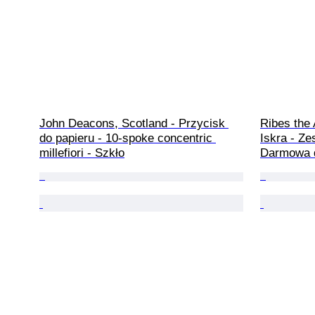
John Deacons, Scotland - Przycisk 
Ribes the 
do papieru - 10-spoke concentric 
Iskra - Ze
millefiori - Szkło
Darmowa 