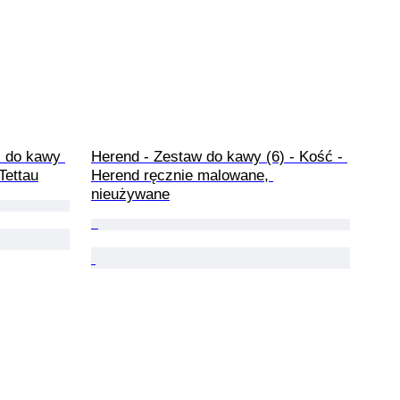
s do kawy 
Herend - Zestaw do kawy (6) - Kość - 
Tettau
Herend ręcznie malowane, 
nieużywane