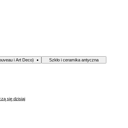
ouveau i Art Deco)
Szkło i ceramika antyczna
zą się dzisiaj