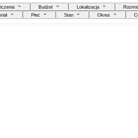
ńczenia
Budżet
Lokalizacja
Rozmia
riał
Płeć
Stan
Okres
Ce
Wydanie
Kolor
Artysta
Wystrój