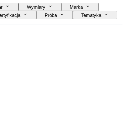
r
Wymiary
Marka
rtyfikacja
Próba
Tematyka
Sprzedawane przez
Era