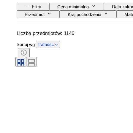
Filtry
Cena minimalna
Data zako
Przedmiot
Kraj pochodzenia
Mate
Styl
Technika
Podpis
Twórca
Model
Liczba przedmiotów: 1146
Sortuj wg
trafność