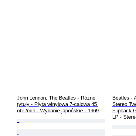
John Lennon, The Beatles - Różne 
Beatles - 
tytuły - Płyta winylowa 7-calowa 45 
Stereo Tw
obr./min - Wydanie japońskie - 1969
Flipback G
LP - Stere