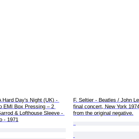
A Hard Day's Night (UK) - 
F. Seltier - Beatles / John L
o EMI Box Pressing – 2 
final concert, New York 1974
arrod & Lofthouse Sleeve - 
from the original negative.
o - 1971