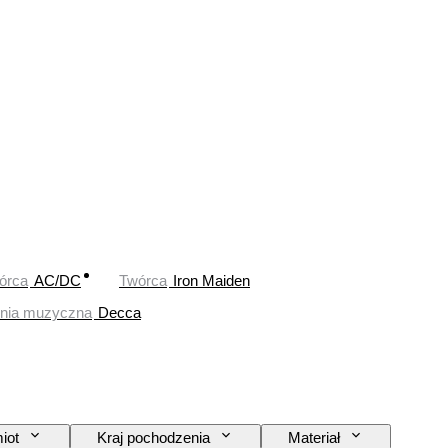
órca
AC/DC
Twórca
Iron Maiden
nia muzyczna
Decca
iot
Kraj pochodzenia
Materiał