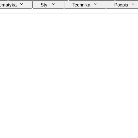
ematyka
Styl
Technika
Podpis
 pamiątki muzycznej
Przetestowany i działający