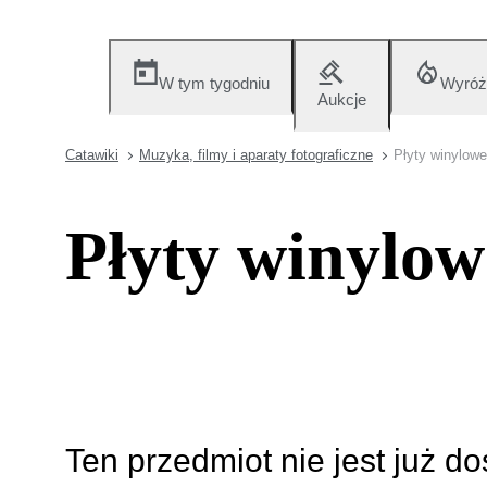
W tym tygodniu
Wyróż
Aukcje
Catawiki
Muzyka, filmy i aparaty fotograficzne
Płyty winylowe
Płyty winylow
Ten przedmiot nie jest już d