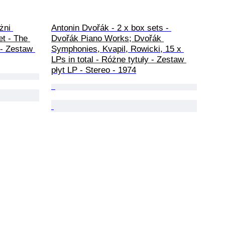
żni 
Antonin Dvořák - 2 x box sets - 
t - The 
Dvořák Piano Works; Dvořák 
- Zestaw 
Symphonies, Kvapil, Rowicki, 15 x 
LPs in total - Różne tytuły - Zestaw 
płyt LP - Stereo - 1974