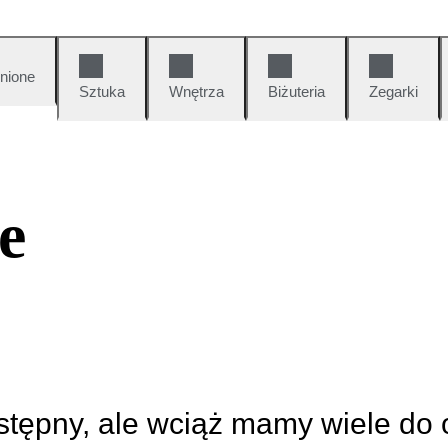
nione
Sztuka
Wnętrza
Biżuteria
Zegarki
e
ostępny, ale wciąż mamy wiele do 