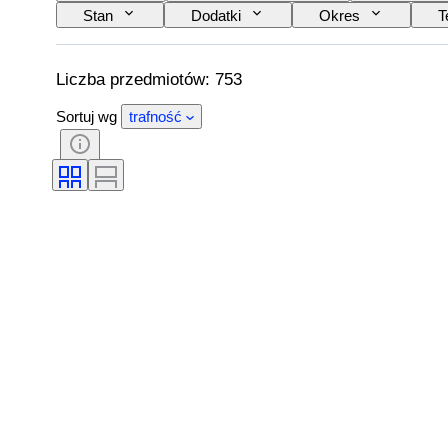
Stan
Dodatki
Okres
T
Kolor
Sprzedawane przez
Rodzaj
Artysta
Wydanie
Twórca
Liczba przedmiotów: 753
Sortuj wg
trafność