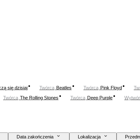
zą się dzisiaj
Twórca
Beatles
Twórca
Pink Floyd
Tw
Twórca
The Rolling Stones
Twórca
Deep Purple
Wytwór
Data zakończenia
Lokalizacja
Przedm