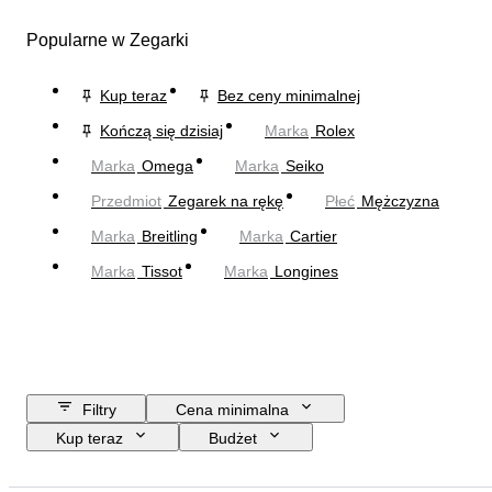
Popularne w Zegarki
Kup teraz
Bez ceny minimalnej
Kończą się dzisiaj
Marka
Rolex
Marka
Omega
Marka
Seiko
Przedmiot
Zegarek na rękę
Płeć
Mężczyzna
Marka
Breitling
Marka
Cartier
Marka
Tissot
Marka
Longines
Filtry
Cena minimalna
Kup teraz
Budżet
Data zakończenia
Lokalizacja