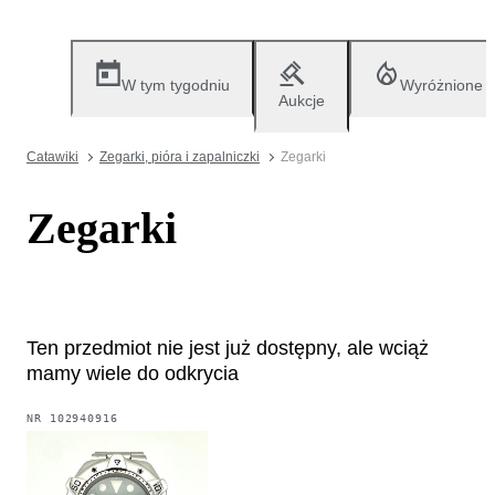
W tym tygodniu
Wyróżnione
Aukcje
Catawiki
Zegarki, pióra i zapalniczki
Zegarki
Zegarki
Ten przedmiot nie jest już dostępny, ale wciąż
mamy wiele do odkrycia
NR
102940916