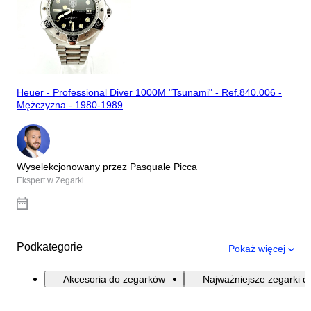
Heuer - Professional Diver 1000M "Tsunami" - Ref.840.006 -
Mężczyzna - 1980-1989
Wyselekcjonowany przez Pasquale Picca
Ekspert w Zegarki
Podkategorie
Pokaż więcej
Akcesoria do zegarków
Najważniejsze zegarki d