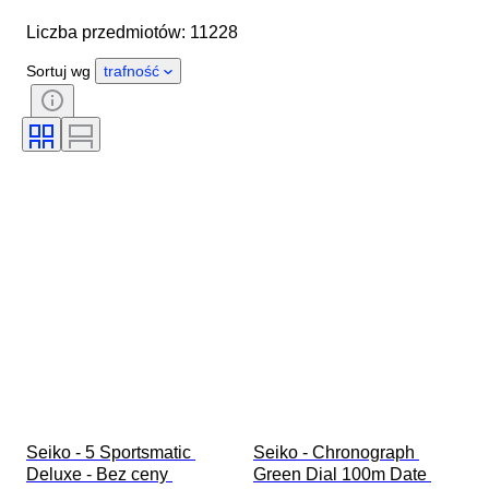
Marka
Średnica koperty
Liczba przedmiotów: 11228
Długość paska zegarka
Przedmiot
Kraj pochodzenia
Materiał
Sortuj wg
trafność
Płeć
Stan
Okres
Certyfikacja
Tematyka
Styl
Oprawa
Wydanie
Język
Kolor
Mechanizm zegarka
Era
Rozmiar na przedmiocie
Rodzaj diamentu
Materiał paska do zegarka
Model
Seiko - 5 Sportsmatic 
Seiko - Chronograph 
Deluxe - Bez ceny 
Green Dial 100m Date 