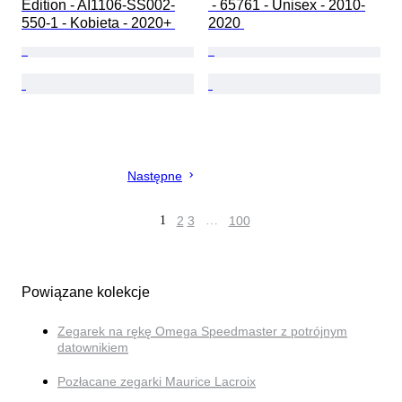
Edition - AI1106-SS002-
 - 65761 - Unisex - 2010-
550-1 - Kobieta - 2020+ 
2020 
Następne
1
2
3
…
100
Powiązane kolekcje
Zegarek na rękę Omega Speedmaster z potrójnym
datownikiem
Pozłacane zegarki Maurice Lacroix