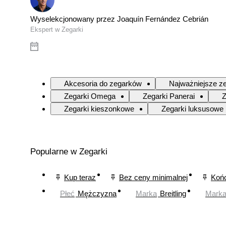
Wyselekcjonowany przez Joaquín Fernández Cebrián
Ekspert w Zegarki
Akcesoria do zegarków
Najważniejsze ze
Zegarki Omega
Zegarki Panerai
Z
Zegarki kieszonkowe
Zegarki luksusowe
Popularne w Zegarki
Kup teraz
Bez ceny minimalnej
Końc
Płeć
Mężczyzna
Marka
Breitling
Mark