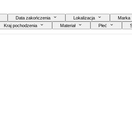
Data zakończenia
Lokalizacja
Marka
Kraj pochodzenia
Materiał
Płeć
Kolor
Mechanizm zegarka
Materiał pask
inał/ replika
Rodzaj akcesoriów samochodowych