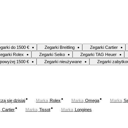
garki do 1500 €
Zegarki Breitling
Zegarki Cartier
egarki Rolex
Zegarki Seiko
Zegarki TAG Heuer
 powyżej 1500 €
Zegarki nieużywane
Zegarki zabytk
zą się dzisiaj
Marka
Rolex
Marka
Omega
Marka
Se
a
Cartier
Marka
Tissot
Marka
Longines