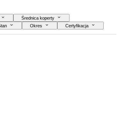
Średnica koperty
Stan
Okres
Certyfikacja
a do zegarka
Era
Model