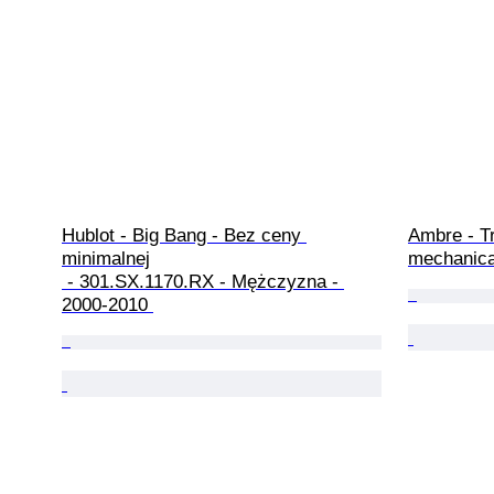
Hublot - Big Bang - Bez ceny 
Ambre - Tr
minimalnej

mechanica
 - 301.SX.1170.RX - Mężczyzna - 
2000-2010 