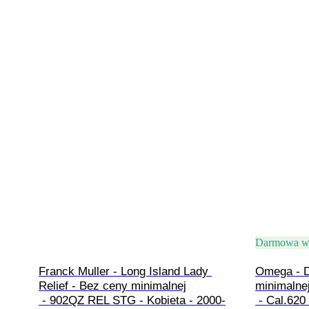
Darmowa w
Franck Muller - Long Island Lady 
Omega - D
Relief - Bez ceny minimalnej

minimalnej
 - 902QZ REL STG - Kobieta - 2000-
 - Cal.620 Ref.511.215 - Kobieta - 