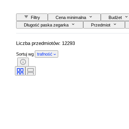
Filtry
Cena minimalna
Budżet
Długość paska zegarka
Przedmiot
Tematyka
Wydanie
Język
Rezerwa chodu
Uderzający
Oryg
Liczba przedmiotów: 12293
Sortuj wg
trafność