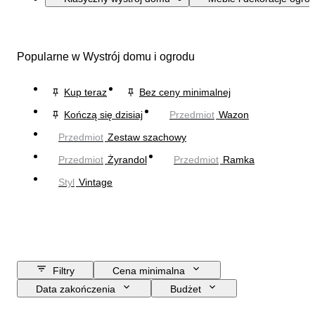
Popularne w Wystrój domu i ogrodu
Kup teraz
Bez ceny minimalnej
Kończą się dzisiaj
Przedmiot
Wazon
Przedmiot
Zestaw szachowy
Przedmiot
Żyrandol
Przedmiot
Ramka
Styl
Vintage
Filtry
Cena minimalna
Data zakończenia
Budżet
Lokalizacja
Rozmiar