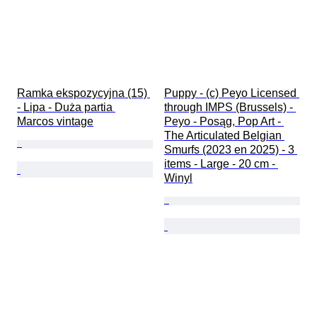
Ramka ekspozycyjna (15) 
Puppy - (c) Peyo Licensed 
- Lipa - Duża partia 
through IMPS (Brussels) - 
Marcos vintage
Peyo - Posąg, Pop Art - 
The Articulated Belgian 
Smurfs (2023 en 2025) - 3 
items - Large - 20 cm - 
Winyl