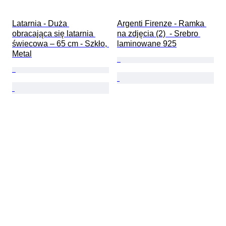
Latarnia - Duża 
Argenti Firenze - Ramka 
obracająca się latarnia 
na zdjęcia (2)  - Srebro 
świecowa – 65 cm - Szkło, 
laminowane 925
Metal