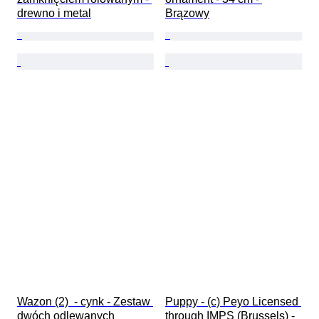
drewno i metal
Brązowy
Wazon (2)  - cynk - Zestaw 
Puppy - (c) Peyo Licensed 
dwóch odlewanych 
through IMPS (Brussels) - 