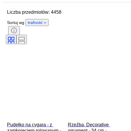
Wymiary
Marka
Przedmiot
Liczba przedmiotów: 4458
Kraj pochodzenia
Materiał
Płeć
Stan
Okres
Sortuj wg
trafność
Certyfikacja
Styl
Technika
Podpis
Kolor
Mechanizm zegarka
Oryginał/ replika
Era
Styl wyrastania
Rezerwa chodu
Sprzedawane przez
Uderzający
Obróbka
Okaz
Pudełko na cygara - z 
Rzeźba, Decorative 
zamknięciem rolowanym - 
ornament - 34 cm - 