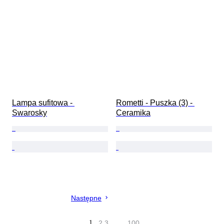
Lampa sufitowa - 
Rometti - Puszka (3) - 
Swarosky
Ceramika
Następne
1
2
3
…
100