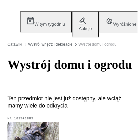
W tym tygodniu
Wyróżnione
Aukcje
Catawiki
Wystrój wnętrz i dekoracje
Wystrój domu i ogrodu
Wystrój domu i ogrodu
Ten przedmiot nie jest już dostępny, ale wciąż
mamy wiele do odkrycia
NR
102941889