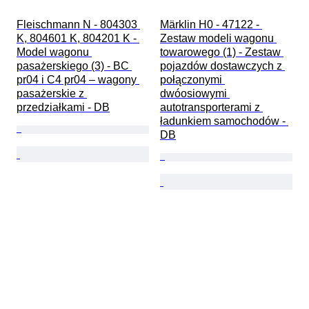
Fleischmann N - 804303 
Märklin H0 - 47122 - 
K, 804601 K, 804201 K - 
Zestaw modeli wagonu 
Model wagonu 
towarowego (1) - Zestaw 
pasażerskiego (3) - BC 
pojazdów dostawczych z 
pr04 i C4 pr04 – wagony 
połączonymi 
pasażerskie z 
dwóosiowymi 
przedziałkami - DB
autotransporterami z 
ładunkiem samochodów - 
DB