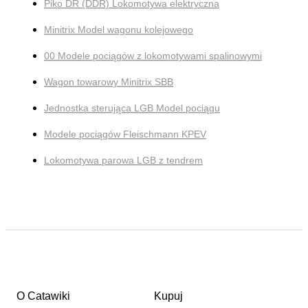
Piko DR (DDR) Lokomotywa elektryczna
Minitrix Model wagonu kolejowego
00 Modele pociągów z lokomotywami spalinowymi
Wagon towarowy Minitrix SBB
Jednostka sterująca LGB Model pociągu
Modele pociągów Fleischmann KPEV
Lokomotywa parowa LGB z tendrem
O Catawiki
Kupuj