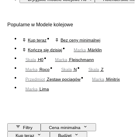
Popularne w Modele kolejowe
Kup teraz
Bez ceny minimalnej
Kończą się dzisiaj
Marka
Märklin
Skala
H0
Marka
Fleischmann
Marka
Roco
Skala
N
Skala
Z
Przedmiot
Zestaw pociągów
Marka
Minitrix
Marka
Lima
Filtry
Cena minimalna
Kup teraz
Budżet