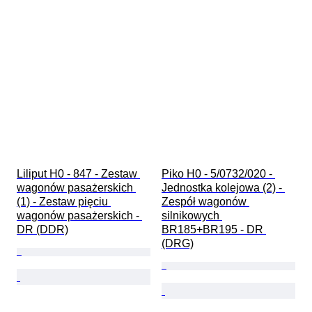
Liliput H0 - 847 - Zestaw 
Piko H0 - 5/0732/020 - 
wagonów pasażerskich 
Jednostka kolejowa (2) - 
(1) - Zestaw pięciu 
Zespół wagonów 
wagonów pasażerskich - 
silnikowych 
DR (DDR)
BR185+BR195 - DR 
(DRG)