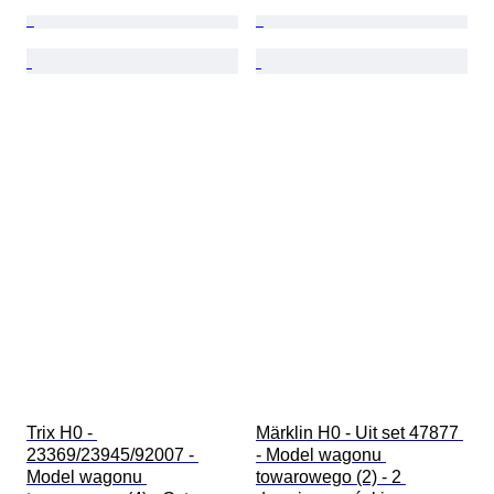
Trix H0 - 
Märklin H0 - Uit set 47877 
23369/23945/92007 - 
- Model wagonu 
Model wagonu 
towarowego (2) - 2 