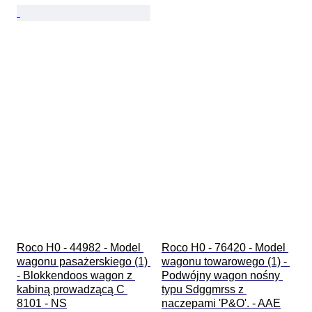
Roco H0 - 44982 - Model 
Roco H0 - 76420 - Model 
wagonu pasażerskiego (1) 
wagonu towarowego (1) - 
- Blokkendoos wagon z 
Podwójny wagon nośny 
kabiną prowadzącą C 
typu Sdggmrss z 
8101 - NS
naczepami 'P&O'. - AAE