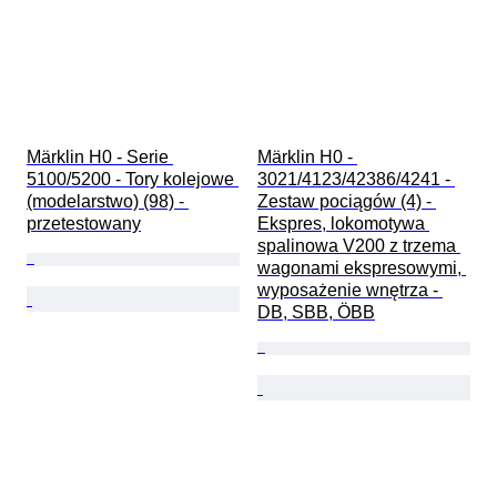
Märklin H0 - Serie 
Märklin H0 - 
5100/5200 - Tory kolejowe 
3021/4123/42386/4241 - 
(modelarstwo) (98) - 
Zestaw pociągów (4) - 
przetestowany
Ekspres, lokomotywa 
spalinowa V200 z trzema 
wagonami ekspresowymi, 
wyposażenie wnętrza - 
DB, SBB, ÖBB