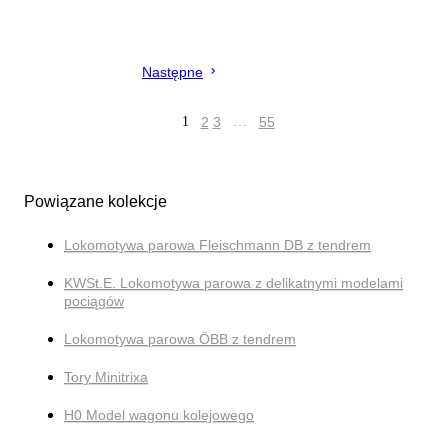
Następne
1
2
3
…
55
Powiązane kolekcje
Lokomotywa parowa Fleischmann DB z tendrem
KWSt.E. Lokomotywa parowa z delikatnymi modelami
pociągów
Lokomotywa parowa ÖBB z tendrem
Tory Minitrixa
H0 Model wagonu kolejowego