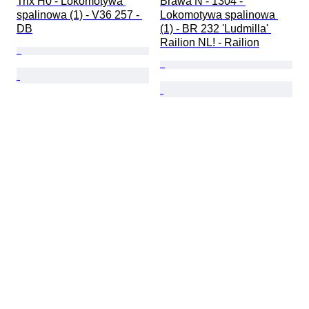
Trix H0 - Lokomotywa 
Brawa N - 1304 - 
spalinowa (1) - V36 257 - 
Lokomotywa spalinowa 
DB
(1) - BR 232 'Ludmilla' 
Railion NL! - Railion