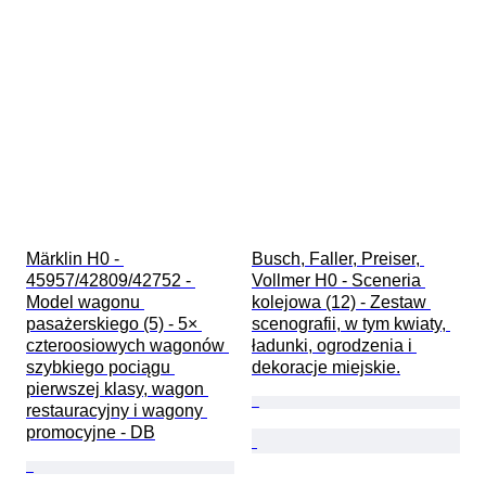
Märklin H0 - 
Busch, Faller, Preiser, 
45957/42809/42752 - 
Vollmer H0 - Sceneria 
Model wagonu 
kolejowa (12) - Zestaw 
pasażerskiego (5) - 5× 
scenografii, w tym kwiaty, 
czteroosiowych wagonów 
ładunki, ogrodzenia i 
szybkiego pociągu 
dekoracje miejskie.
pierwszej klasy, wagon 
restauracyjny i wagony 
promocyjne - DB