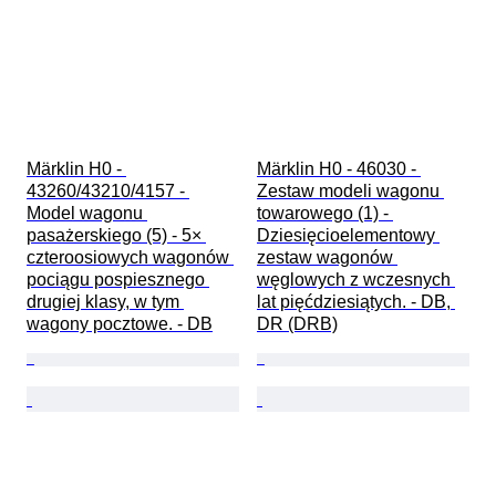
Märklin H0 - 
Märklin H0 - 46030 - 
43260/43210/4157 - 
Zestaw modeli wagonu 
Model wagonu 
towarowego (1) - 
pasażerskiego (5) - 5× 
Dziesięcioelementowy 
czteroosiowych wagonów 
zestaw wagonów 
pociągu pospiesznego 
węglowych z wczesnych 
drugiej klasy, w tym 
lat pięćdziesiątych. - DB, 
wagony pocztowe. - DB
DR (DRB)