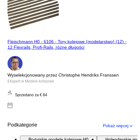
Fleischmann H0 - 6106 - Tory kolejowe (modelarstwo) (12) -
12 Flexrails, Profi-Rails, różne długości
Wyselekcjonowany przez Christophe Hendriks Franssen
Ekspert w Modele kolejowe
Sprzedano za
€ 84
Podkategorie
Pokaż więcej
Brytyjskie modele kolejowe H0
Holenderskie mod