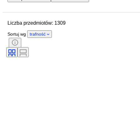
Data zakończenia
Lokalizacja
Marka
Przedmiot
Liczba przedmiotów: 1309
Kraj pochodzenia
Materiał
Stan
Dodatki
Okres
Sortuj wg
trafność
Kolor
Skala
Sterowanie
Zasilanie
Przewoźnik kolejowy
Era