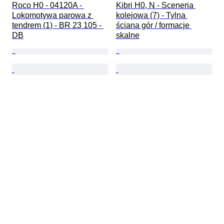
Roco H0 - 04120A - 
Kibri H0, N - Sceneria 
Lokomotywa parowa z 
kolejowa (7) - Tylna 
tendrem (1) - BR 23 105 - 
ściana gór / formacje 
DB
skalne