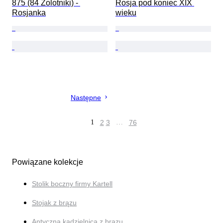
875 (84 Zolotniki) - 
Rosja pod koniec XIX 
Rosjanka
wieku
Następne
1
2
3
…
76
Powiązane kolekcje
Stolik boczny firmy Kartell
Stojak z brązu
Antyczna kadzielnica z brązu