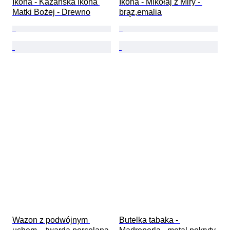
Ikona - Kazańska Ikona 
Ikona - Mikołaj z Miry - 
Matki Bożej - Drewno
brąz,emalia
Wazon z podwójnym 
Butelka tabaka - 