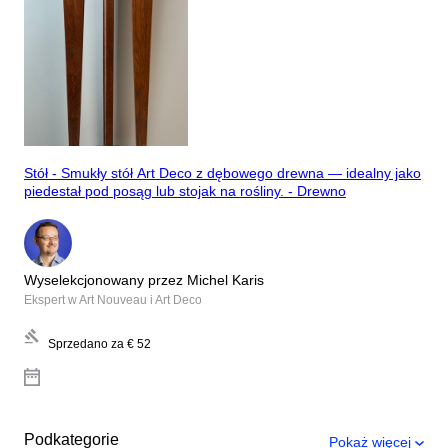
Stół - Smukły stół Art Deco z dębowego drewna — idealny jako
piedestał pod posąg lub stojak na rośliny. - Drewno
Wyselekcjonowany przez Michel Karis
Ekspert w Art Nouveau i Art Deco
Sprzedano za
€ 52
Podkategorie
Pokaż więcej