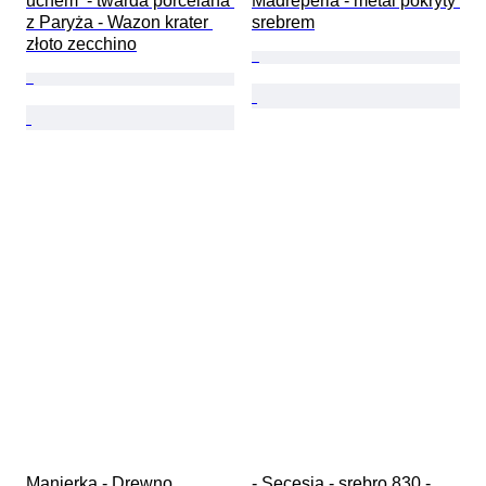
uchem  - twarda porcelana 
Madreperla - metal pokryty 
z Paryża - Wazon krater 
srebrem
złoto zecchino
Manierka - Drewno, 
- Secesja - srebro 830 - 