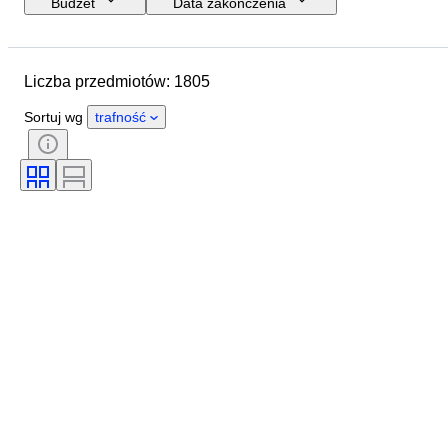
Budżet
Data zakończenia
Lokalizacja
Rozmiar
Wymiary
Marka
Przedmiot
Liczba przedmiotów: 1805
Kraj pochodzenia
Materiał
Płeć
Stan
Okres
Sortuj wg
trafność
Certyfikacja
Tematyka
Styl
Podpis
Kolor
Mechanizm zegarka
Rezerwa chodu
Uderzający
Rodzaj zegara
Era
Średnica koperty
Oryginał/ replika
Twórca
Pochodzenie