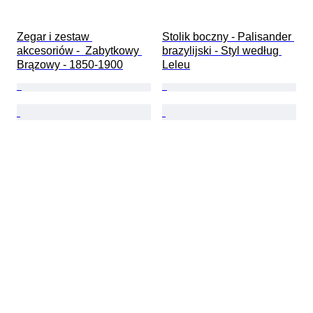
Zegar i zestaw 
Stolik boczny - Palisander 
akcesoriów -  Zabytkowy 
brazylijski - Styl według 
Brązowy - 1850-1900
Leleu