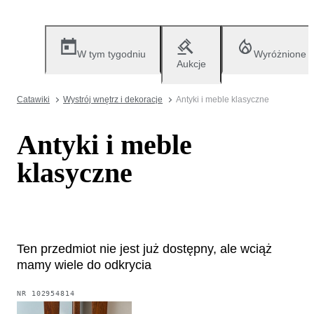
W tym tygodniu
Wyróżnione
Aukcje
Catawiki
Wystrój wnętrz i dekoracje
Antyki i meble klasyczne
Antyki i meble
klasyczne
Ten przedmiot nie jest już dostępny, ale wciąż
mamy wiele do odkrycia
NR
102954814