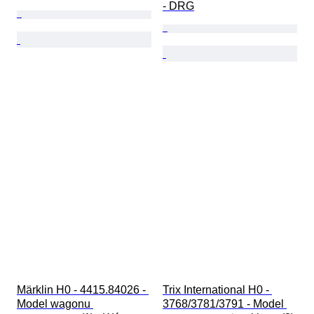
- DRG
Märklin H0 - 4415.84026 - 
Trix International H0 - 
Model wagonu 
3768/3781/3791 - Model 