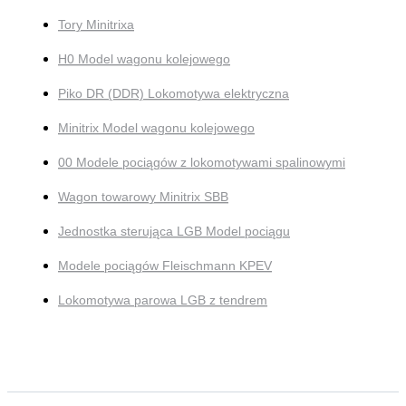
Tory Minitrixa
H0 Model wagonu kolejowego
Piko DR (DDR) Lokomotywa elektryczna
Minitrix Model wagonu kolejowego
00 Modele pociągów z lokomotywami spalinowymi
Wagon towarowy Minitrix SBB
Jednostka sterująca LGB Model pociągu
Modele pociągów Fleischmann KPEV
Lokomotywa parowa LGB z tendrem