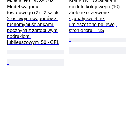
Märklin H0 - 4735.003 - 
Seinen N - Oświetlenie 
Model wagonu 
modelu kolejowego (10) - 
towarowego (2) - 2 sztuki 
Zielone i czerwone 
2-osiowych wagonów z 
sygnały świetlne 
ruchomymi ściankami 
umieszczane po lewej 
bocznymi z żartobliwym 
stronie toru. - NS
nadrukiem 
jubileuszowym: 50 - CFL