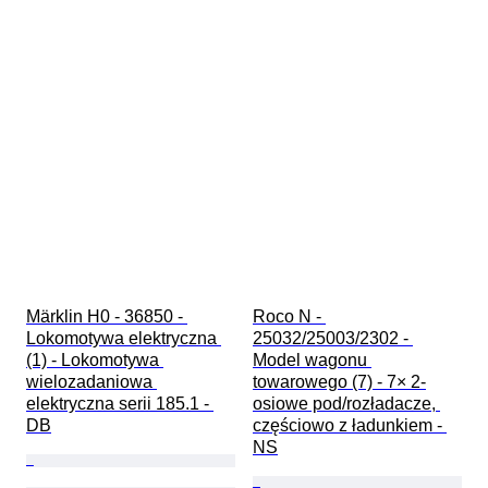
Märklin H0 - 36850 - 
Roco N - 
Lokomotywa elektryczna 
25032/25003/2302 - 
(1) - Lokomotywa 
Model wagonu 
wielozadaniowa 
towarowego (7) - 7× 2-
elektryczna serii 185.1 - 
osiowe pod/rozładacze, 
DB
częściowo z ładunkiem - 
NS