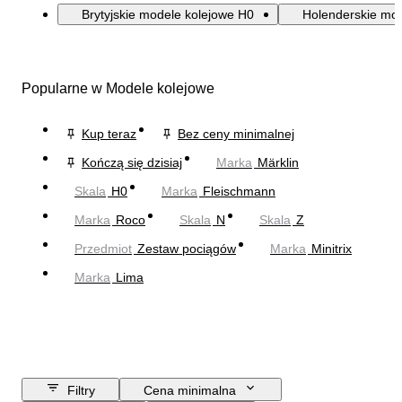
Brytyjskie modele kolejowe H0
Holenderskie mod
Popularne w Modele kolejowe
Kup teraz
Bez ceny minimalnej
Kończą się dzisiaj
Marka
Märklin
Skala
H0
Marka
Fleischmann
Marka
Roco
Skala
N
Skala
Z
Przedmiot
Zestaw pociągów
Marka
Minitrix
Marka
Lima
Filtry
Cena minimalna