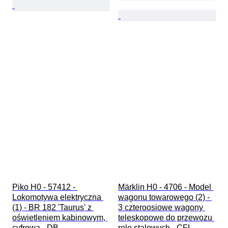
Piko H0 - 57412 - 
Märklin H0 - 4706 - Model 
Lokomotywa elektryczna 
wagonu towarowego (2) - 
(1) - BR 182 'Taurus' z 
3 czteroosiowe wagony 
oświetleniem kabinowym, 
teleskopowe do przewozu 
cyfrowa - DB
role stalowych - CFL