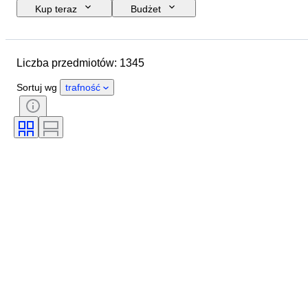
Kup teraz
Budżet
Data zakończenia
Lokalizacja
Marka
Przedmiot
Liczba przedmiotów: 1345
Kraj pochodzenia
Materiał
Stan
Dodatki
Okres
Sortuj wg
trafność
Kolor
Skala
Sterowanie
Zasilanie
Przewoźnik kolejowy
Era