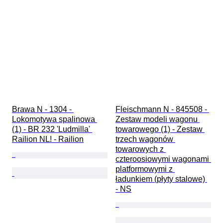
Brawa N - 1304 - 
Fleischmann N - 845508 - 
Lokomotywa spalinowa 
Zestaw modeli wagonu 
(1) - BR 232 'Ludmilla' 
towarowego (1) - Zestaw 
Railion NL! - Railion
trzech wagonów 
towarowych z 
czteroosiowymi wagonami 
platformowymi z 
ładunkiem (płyty stalowe) 
- NS