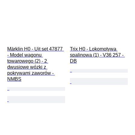
Märklin H0 - Uit set 47877 
Trix H0 - Lokomotywa 
- Model wagonu 
spalinowa (1) - V36 257 - 
towarowego (2) - 2 
DB
dwusiowe wózki z 
pokrywami zaworów - 
NMBS