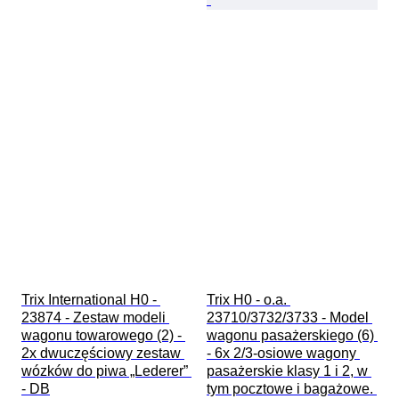
Trix International H0 - 
Trix H0 - o.a. 
23874 - Zestaw modeli 
23710/3732/3733 - Model 
wagonu towarowego (2) - 
wagonu pasażerskiego (6) 
2x dwuczęściowy zestaw 
- 6x 2/3-osiowe wagony 
wózków do piwa „Lederer” 
pasażerskie klasy 1 i 2, w 
- DB
tym pocztowe i bagażowe. 