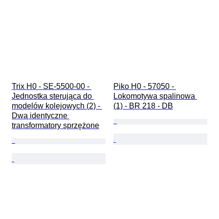
Trix H0 - SE-5500-00 - 
Piko H0 - 57050 - 
Jednostka sterująca do 
Lokomotywa spalinowa 
modelów kolejowych (2) - 
(1) - BR 218 - DB
Dwa identyczne 
transformatory sprzężone