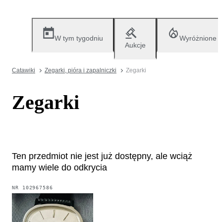
W tym tygodniu
Wyróżnione
Aukcje
Catawiki
Zegarki, pióra i zapalniczki
Zegarki
Zegarki
Ten przedmiot nie jest już dostępny, ale wciąż
mamy wiele do odkrycia
NR
102967586