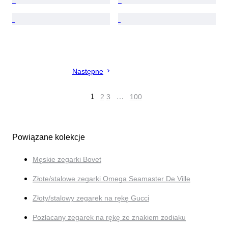
Następne
1
2
3
…
100
Powiązane kolekcje
Męskie zegarki Bovet
Złote/stalowe zegarki Omega Seamaster De Ville
Złoty/stalowy zegarek na rękę Gucci
Pozłacany zegarek na rękę ze znakiem zodiaku