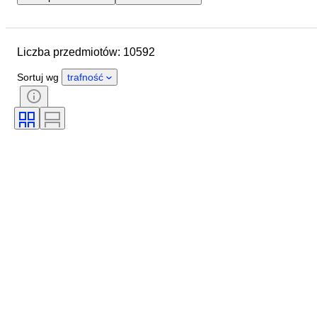
Data zakończenia
Lokalizacja
Marka
Średnica koperty
Liczba przedmiotów: 10592
Długość paska zegarka
Przedmiot
Kraj pochodzenia
Materiał
Sortuj wg
trafność
Płeć
Stan
Okres
Certyfikacja
Tematyka
Styl
Oprawa
Wydanie
Język
Kolor
Mechanizm zegarka
Era
Materiał paska do zegarka
Rozmiar na przedmiocie
Rodzaj diamentu
Model