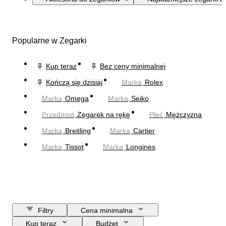
Popularne w Zegarki
Kup teraz
Bez ceny minimalnej
Kończą się dzisiaj
Marka
Rolex
Marka
Omega
Marka
Seiko
Przedmiot
Zegarek na rękę
Płeć
Mężczyzna
Marka
Breitling
Marka
Cartier
Marka
Tissot
Marka
Longines
Filtry
Cena minimalna
Kup teraz
Budżet