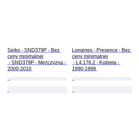
Seiko - SND379P - Bez 
Longines - Presence - Bez 
ceny minimalnej

ceny minimalnej

 - SND379P - Mężczyzna - 
 - L4.176.2 - Kobieta - 
2000-2010 
1990-1999 