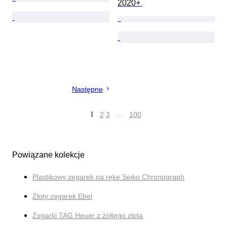
2020+ 
Następne
1
2
3
…
100
Powiązane kolekcje
Plastikowy zegarek na rękę Seiko Chronograph
Złoty zegarek Ebel
Zegarki TAG Heuer z żółtego złota