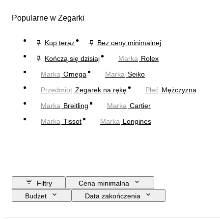
Popularne w Zegarki
Kup teraz
Bez ceny minimalnej
Kończą się dzisiaj
Marka
Rolex
Marka
Omega
Marka
Seiko
Przedmiot
Zegarek na rękę
Płeć
Mężczyzna
Marka
Breitling
Marka
Cartier
Marka
Tissot
Marka
Longines
Filtry
Cena minimalna
Budżet
Data zakończenia
Lokalizacja
Marka