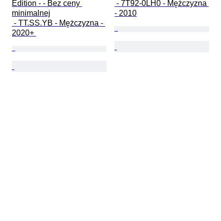
Edition - - Bez ceny 
 - 7T92-0LH0 - Mężczyzna 
minimalnej

- 2010
 - TT.SS.YB - Mężczyzna - 
2020+ 