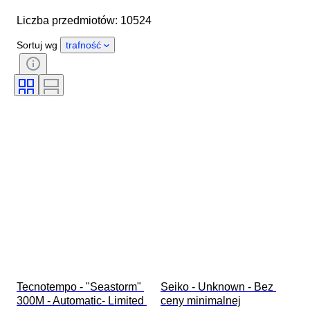
Średnica koperty
Liczba przedmiotów: 10524
Długość paska zegarka
Przedmiot
Kraj pochodzenia
Materiał
Sortuj wg
trafność
Płeć
Stan
Okres
Certyfikacja
Tematyka
Wydanie
Język
Kolor
Mechanizm zegarka
Materiał paska do zegarka
Era
Rezerwa chodu
Uderzający
Oryginał/ replika
Rodzaj akcesoriów samochodowych
Model
Tecnotempo - "Seastorm" 
Seiko - Unknown - Bez 
300M - Automatic- Limited 
ceny minimalnej
