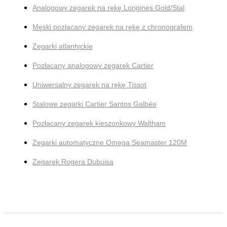
Analogowy zegarek na rękę Longines Gold/Stal
Męski pozłacany zegarek na rękę z chronografem
Zegarki atlantyckie
Pozłacany analogowy zegarek Cartier
Uniwersalny zegarek na rękę Tissot
Stalowe zegarki Cartier Santos Galbée
Pozłacany zegarek kieszonkowy Waltham
Zegarki automatyczne Omega Seamaster 120M
Zegarek Rogera Dubuisa