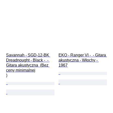
Savannah - SGD-12-BK 
EKO - Ranger VI -  - Gitara 
Dreadnought - Black -  - 
akustyczna - Włochy - 
Gitara akustyczna  (Bez 
1967
ceny minimalnej

)