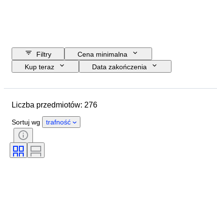
Filtry
Cena minimalna
Kup teraz
Data zakończenia
Budżet
Lokalizacja
Marka
Przedmiot
Kraj pochodzenia
Liczba przedmiotów: 276
Materiał
Stan
Dodatki
Okres
Styl
Era
Sortuj wg
trafność
Przetestowany i działający