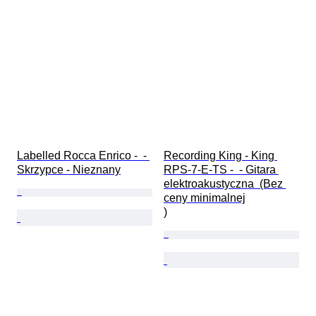
Labelled Rocca Enrico -  - 
Recording King - King 
Skrzypce - Nieznany
RPS-7-E-TS -  - Gitara 
elektroakustyczna  (Bez 
ceny minimalnej

)