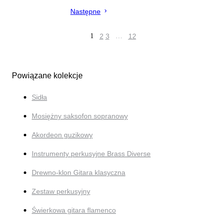
Następne
1
2
3
…
12
Powiązane kolekcje
Sidła
Mosiężny saksofon sopranowy
Akordeon guzikowy
Instrumenty perkusyjne Brass Diverse
Drewno-klon Gitara klasyczna
Zestaw perkusyjny
Świerkowa gitara flamenco