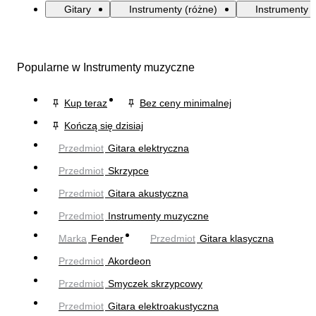
Gitary
Instrumenty (różne)
Instrumenty
Popularne w Instrumenty muzyczne
Kup teraz
Bez ceny minimalnej
Kończą się dzisiaj
Przedmiot
Gitara elektryczna
Przedmiot
Skrzypce
Przedmiot
Gitara akustyczna
Przedmiot
Instrumenty muzyczne
Marka
Fender
Przedmiot
Gitara klasyczna
Przedmiot
Akordeon
Przedmiot
Smyczek skrzypcowy
Przedmiot
Gitara elektroakustyczna