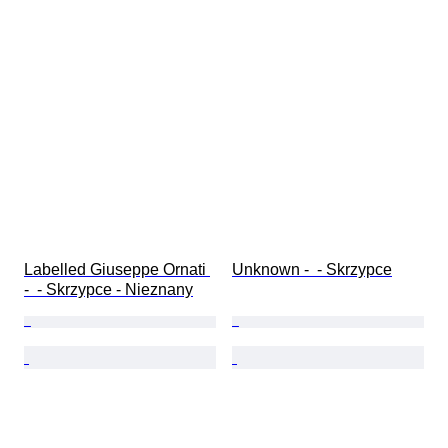
Labelled Giuseppe Ornati 
Unknown -  - Skrzypce
-  - Skrzypce - Nieznany