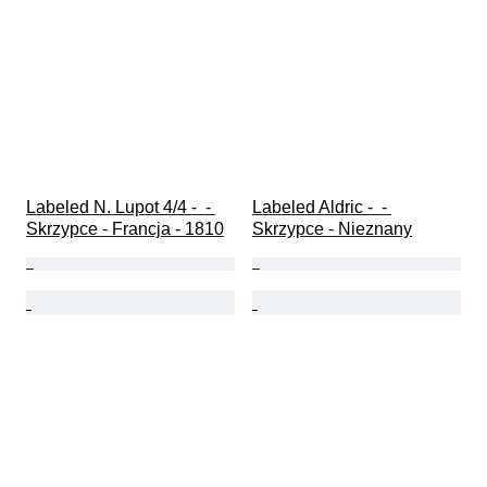
Labeled N. Lupot 4/4 -  - 
Labeled Aldric -  - 
Skrzypce - Francja - 1810
Skrzypce - Nieznany