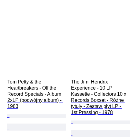
Tom Petty & the 
The Jimi Hendrix 
Heartbreakers - Off the 
Experience - 10 LP 
Record Specials - Album 
Kassette - Collectors 10 x 
2xLP (podwójny album) - 
Records Boxset - Różne 
1983
tytuły - Zestaw płyt LP - 
1st Pressing - 1978