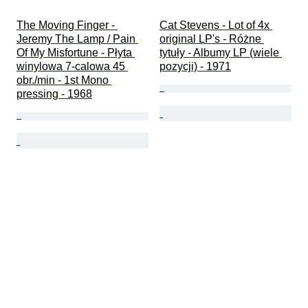
The Moving Finger - 
Cat Stevens - Lot of 4x 
Jeremy The Lamp / Pain 
original LP's - Różne 
Of My Misfortune - Płyta 
tytuły - Albumy LP (wiele 
winylowa 7-calowa 45 
pozycji) - 1971
obr./min - 1st Mono 
pressing - 1968