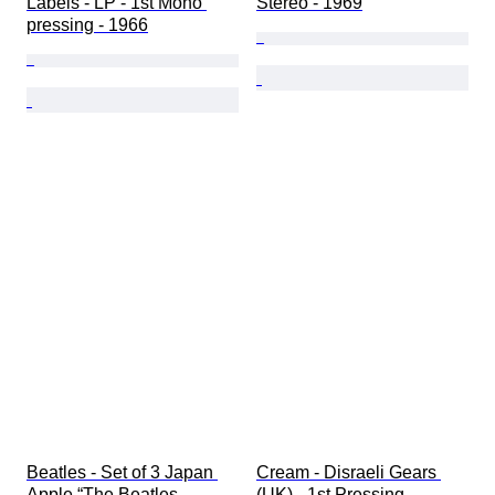
Labels - LP - 1st Mono 
Stereo - 1969
pressing - 1966
Beatles - Set of 3 Japan 
Cream - Disraeli Gears 
Apple “The Beatles 
(UK) - 1st Pressing - 