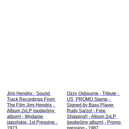
Jimi Hendrix - Sound 
Ozzy Osbourne - Tribute - 
Track Recordings From 
US  PROMO Stamp - 
The Film Jimi Hendrix - 
Signed by Bass Player 
Album 2xLP (podwójny 
Rudy Sarzo! - Free 
album) - Wydanie 
Shipping!! - Album 2xLP 
japońskie, 1st Pressing - 
(podwójny album) - Promo 
1973
pressing - 1987