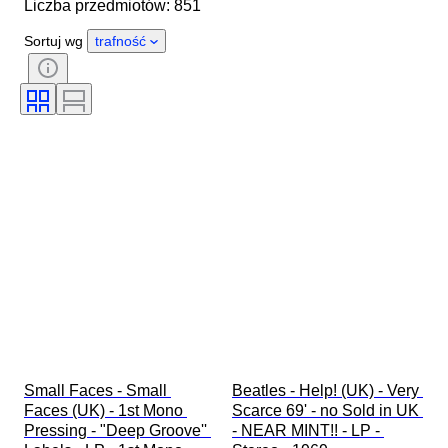
Liczba przedmiotów: 851
Stan
Dodatki
Okres
Tematyka
Styl
Technika
Sortuj wg
trafność
Podpis
Gatunek
Oprawa
Wydanie
Kolor
Przetestowany i działający
Sprzedawane przez
Rodzaj pamiątki muzycznej
Era
Artysta
Wytwórnia muzyczna
Wydanie
Twórca
Small Faces - Small 
Beatles - Help! (UK) - Very 
Faces (UK) - 1st Mono 
Scarce 69' - no Sold in UK 
Pressing - "Deep Groove'' 
- NEAR MINT!! - LP - 