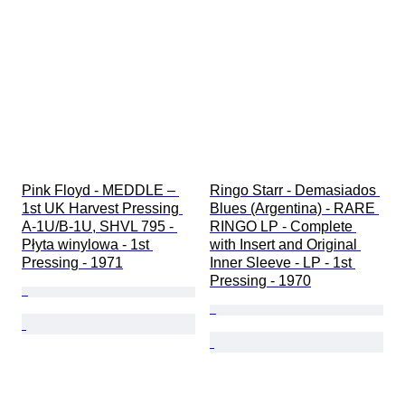
Pink Floyd - MEDDLE – 
Ringo Starr - Demasiados 
1st UK Harvest Pressing 
Blues (Argentina) - RARE 
A-1U/B-1U, SHVL 795 - 
RINGO LP - Complete 
Płyta winylowa - 1st 
with Insert and Original 
Pressing - 1971
Inner Sleeve - LP - 1st 
Pressing - 1970