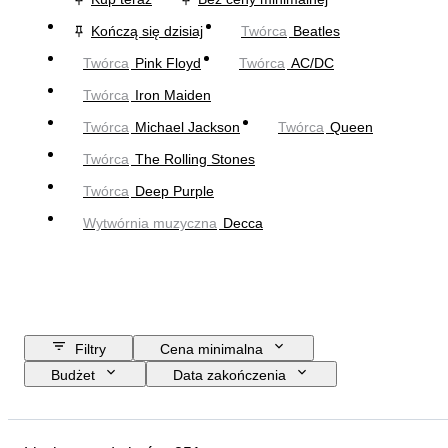
Kończą się dzisiaj
Twórca
Beatles
Twórca
Pink Floyd
Twórca
AC/DC
Twórca
Iron Maiden
Twórca
Michael Jackson
Twórca
Queen
Twórca
The Rolling Stones
Twórca
Deep Purple
Wytwórnia muzyczna
Decca
Filtry
Cena minimalna
Budżet
Data zakończenia
Lokalizacja
Przedmiot
Kraj pochodzenia
Materiał