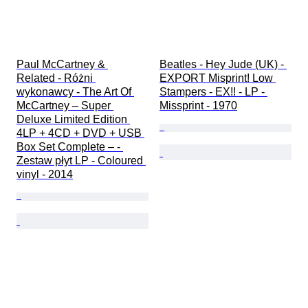
Paul McCartney & 
Beatles - Hey Jude (UK) - 
Related - Różni 
EXPORT Misprint! Low 
wykonawcy - The Art Of 
Stampers - EX!! - LP - 
McCartney – Super 
Missprint - 1970
Deluxe Limited Edition 
4LP + 4CD + DVD + USB 
Box Set Complete – - 
Zestaw płyt LP - Coloured 
vinyl - 2014