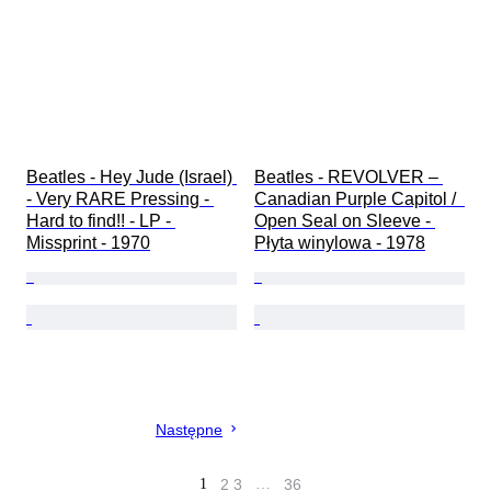
Beatles - Hey Jude (Israel) 
Beatles - REVOLVER – 
- Very RARE Pressing - 
Canadian Purple Capitol /  
Hard to find!! - LP - 
Open Seal on Sleeve - 
Missprint - 1970
Płyta winylowa - 1978
Następne
1
2
3
…
36