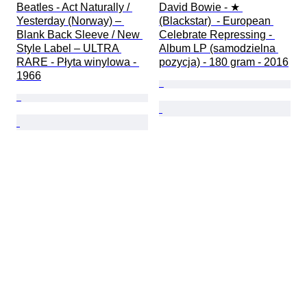
Beatles - Act Naturally / 
David Bowie - ★ 
Yesterday (Norway) – 
(Blackstar)  - European 
Blank Back Sleeve / New 
Celebrate Repressing - 
Style Label – ULTRA 
Album LP (samodzielna 
RARE - Płyta winylowa - 
pozycja) - 180 gram - 2016
1966