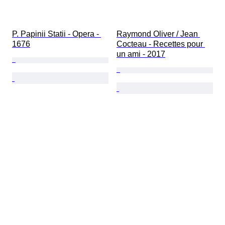
P. Papinii Statii - Opera - 
Raymond Oliver / Jean 
1676
Cocteau - Recettes pour 
un ami - 2017