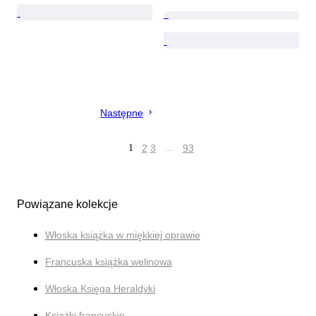
Następne
1
2
3
…
93
Powiązane kolekcje
Włoska książka w miękkiej oprawie
Francuska książka welinowa
Włoska Księga Heraldyki
Książki francuskie