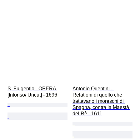
S. Fulgentio - OPERA 
Antonio Quentini - 
[Intonso/ Uncut] - 1696
Relationi di quello che 
trattavano i moreschi di 
Spagna, contra la Maestà 
del Rè - 1611