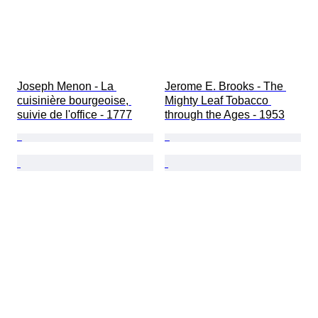
Joseph Menon - La 
Jerome E. Brooks - The 
cuisinière bourgeoise, 
Mighty Leaf Tobacco 
suivie de l'office - 1777
through the Ages - 1953