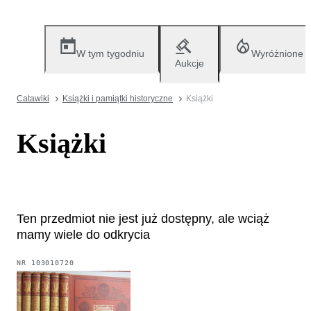
W tym tygodniu
Wyróżnione
Aukcje
Catawiki
Książki i pamiątki historyczne
Książki
Książki
Ten przedmiot nie jest już dostępny, ale wciąż
mamy wiele do odkrycia
NR
103010720