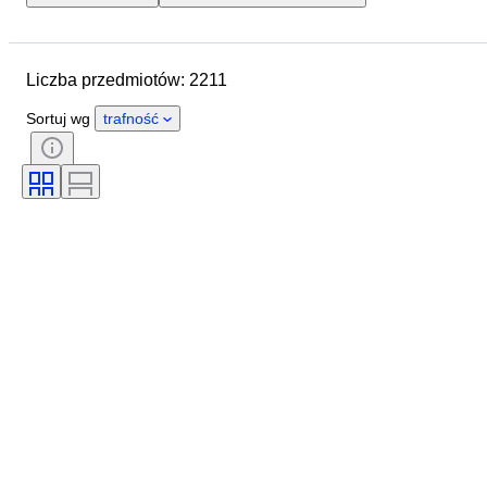
Lokalizacja
Przedmiot
Kraj pochodzenia
Materiał
Liczba przedmiotów: 2211
Stan
Dodatki
Okres
Tematyka
Styl
Technika
Sortuj wg
trafność
Podpis
Oprawa
Wydanie
Język
Kolor
Seria
Era
Sprzedawane przez
Organizacja wojskowa
Artysta
Sport
Oryginał/ replika
Twórca