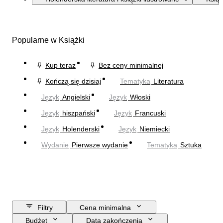
Popularne w Książki
Kup teraz
Bez ceny minimalnej
Kończą się dzisiaj
Tematyka
Literatura
Język
Angielski
Język
Włoski
Język
hiszpański
Język
Francuski
Język
Holenderski
Język
Niemiecki
Wydanie
Pierwsze wydanie
Tematyka
Sztuka
Filtry
Cena minimalna
Budżet
Data zakończenia