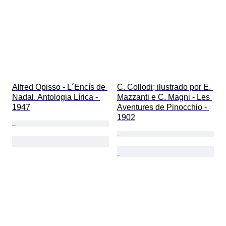
Alfred Opisso - L´Encís de 
C. Collodi; ilustrado por E. 
Nadal. Antologia Lírica - 
Mazzanti e C. Magni - Les 
1947
Aventures de Pinocchio - 
1902