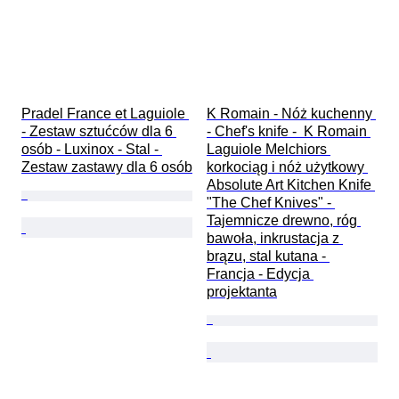
Pradel France et Laguiole 
K Romain - Nóż kuchenny 
- Zestaw sztućców dla 6 
- Chef's knife -  K Romain 
osób - Luxinox - Stal - 
Laguiole Melchiors 
Zestaw zastawy dla 6 osób
korkociąg i nóż użytkowy 
Absolute Art Kitchen Knife 
"The Chef Knives" - 
Tajemnicze drewno, róg 
bawoła, inkrustacja z 
brązu, stal kutana - 
Francja - Edycja 
projektanta