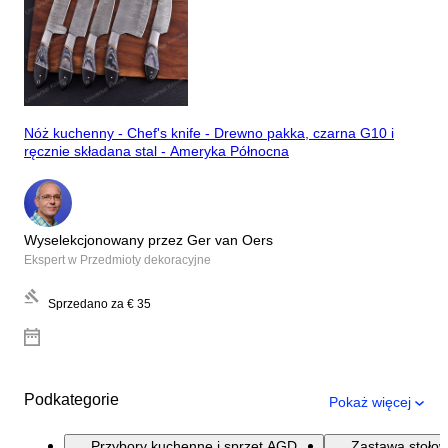
Nóż kuchenny - Chef's knife - Drewno pakka, czarna G10 i
ręcznie składana stal - Ameryka Północna
Wyselekcjonowany przez Ger van Oers
Ekspert w Przedmioty dekoracyjne
Sprzedano za
€ 35
Podkategorie
Pokaż więcej
Przybory kuchenne i sprzęt AGD
Zastawa stoło