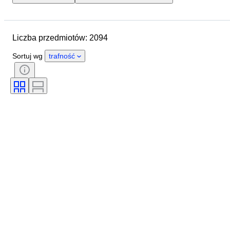
Lokalizacja
Marka
Przedmiot
Kraj pochodzenia
Liczba przedmiotów: 2094
Materiał
Stan
Okres
Styl
Podpis
Kolor
Sortuj wg
trafność
Rozmiar odzieży
Era
Rodzaj noża kuchennego
Wystrój
Artysta
Oryginał/ replika
Sprzedawane przez
Twórca
Model