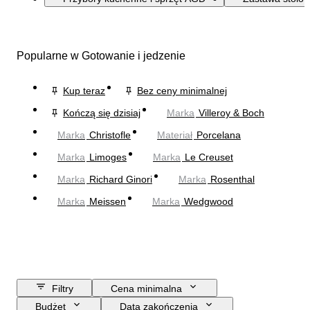
Popularne w Gotowanie i jedzenie
Kup teraz
Bez ceny minimalnej
Kończą się dzisiaj
Marka
Villeroy & Boch
Marka
Christofle
Materiał
Porcelana
Marka
Limoges
Marka
Le Creuset
Marka
Richard Ginori
Marka
Rosenthal
Marka
Meissen
Marka
Wedgwood
Filtry
Cena minimalna
Budżet
Data zakończenia