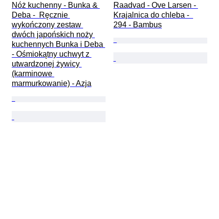
Nóż kuchenny - Bunka & 
Raadvad - Ove Larsen - 
Deba -  Ręcznie 
Krajalnica do chleba -  
wykończony zestaw 
294 - Bambus
dwóch japońskich noży 
kuchennych Bunka i Deba 
- Ośmiokątny uchwyt z 
utwardzonej żywicy 
(karminowe 
marmurkowanie) - Azja