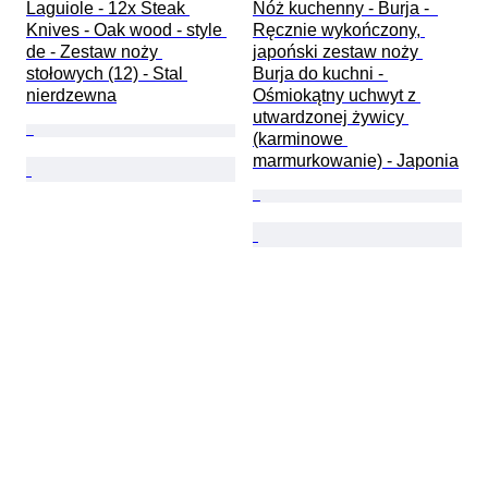
Laguiole - 12x Steak 
Nóż kuchenny - Burja -  
Knives - Oak wood - style 
Ręcznie wykończony, 
de - Zestaw noży 
japoński zestaw noży 
stołowych (12) - Stal 
Burja do kuchni - 
nierdzewna
Ośmiokątny uchwyt z 
utwardzonej żywicy 
(karminowe 
marmurkowanie) - Japonia