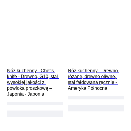
Nóż kuchenny - Chef's 
Nóż kuchenny - Drewno 
knife - Drewno, G10, stal 
różane, drewno oliwne, 
wysokiej jakości z 
stal fałdowana ręcznie - 
powłoką proszkową – 
Ameryka Północna
Japonia - Japonia