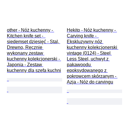
other - Nóż kuchenny - 
Hekito - Nóż kuchenny - 
Kitchen knife set -  
Carving knife -  
siedemset dziesięć - Stal, 
Ekskluzywny nóż 
Drewno, Ręcznie 
kuchenny kolekcjonerski 
wykonany zestaw 
vintage (0124) - Steel 
kuchenny kolekcjonerski - 
Less Steel, uchwyt z 
Japonia - Zestaw 
pakawoodu 
kuchenny dla szefa kuchni
epoksydowanego z 
pokrowcem skórzanym - 
Azja - Nóż do carvingu