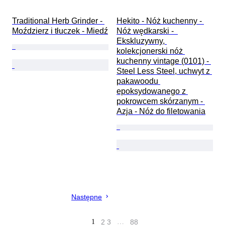
Traditional Herb Grinder - 
Hekito - Nóż kuchenny - 
Moździerz i tłuczek - Miedź
Nóż wędkarski -  
Ekskluzywny, 
kolekcjonerski nóż 
kuchenny vintage (0101) - 
Steel Less Steel, uchwyt z 
pakawoodu 
epoksydowanego z 
pokrowcem skórzanym - 
Azja - Nóż do filetowania
Następne
1
2
3
…
88