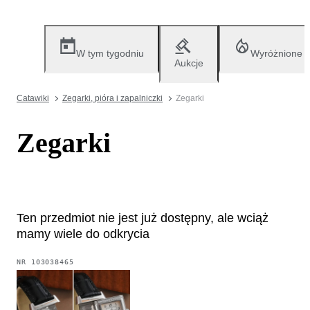
W tym tygodniu
Wyróżnione
Aukcje
Catawiki
Zegarki, pióra i zapalniczki
Zegarki
Zegarki
Ten przedmiot nie jest już dostępny, ale wciąż
mamy wiele do odkrycia
NR
103038465