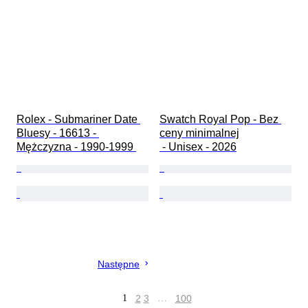
Rolex - Submariner Date 
Swatch Royal Pop - Bez 
Bluesy - 16613 - 
ceny minimalnej

Mężczyzna - 1990-1999 
 - Unisex - 2026
Następne
1
2
3
…
100