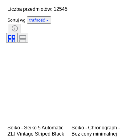
Średnica koperty
Liczba przedmiotów: 12545
Długość paska zegarka
Przedmiot
Kraj pochodzenia
Materiał
Sortuj wg
trafność
Płeć
Stan
Okres
Certyfikacja
Tematyka
Wydanie
Język
Kolor
Mechanizm zegarka
Materiał paska do zegarka
Era
Rezerwa chodu
Uderzający
Oryginał/ replika
Rodzaj akcesoriów samochodowych
Model
Seiko - Seiko 5 Automatic 
Seiko - Chronograph - 
21J Vintage Striped Black 
Bez ceny minimalnej
