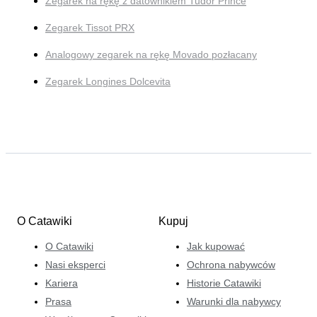
Zegarek na rękę z datownikiem Tudor Prince
Zegarek Tissot PRX
Analogowy zegarek na rękę Movado pozłacany
Zegarek Longines Dolcevita
O Catawiki
Kupuj
O Catawiki
Jak kupować
Nasi eksperci
Ochrona nabywców
Kariera
Historie Catawiki
Prasa
Warunki dla nabywcy