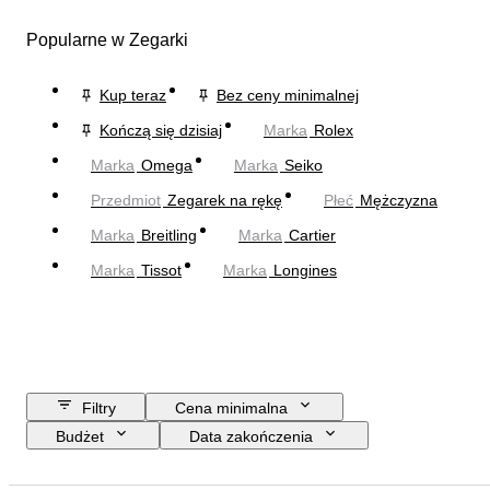
Popularne w Zegarki
Kup teraz
Bez ceny minimalnej
Kończą się dzisiaj
Marka
Rolex
Marka
Omega
Marka
Seiko
Przedmiot
Zegarek na rękę
Płeć
Mężczyzna
Marka
Breitling
Marka
Cartier
Marka
Tissot
Marka
Longines
Filtry
Cena minimalna
Budżet
Data zakończenia
Lokalizacja
Marka