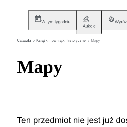
W tym tygodniu
Wyróż
Aukcje
Catawiki
Książki i pamiątki historyczne
Mapy
Mapy
Ten przedmiot nie jest już d