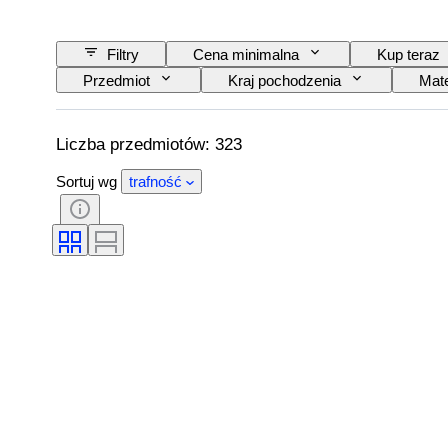
Filtry
Cena minimalna
Kup teraz
Przedmiot
Kraj pochodzenia
Mate
Wydanie
Język
Kolor
Liczba przedmiotów: 323
Sortuj wg
trafność