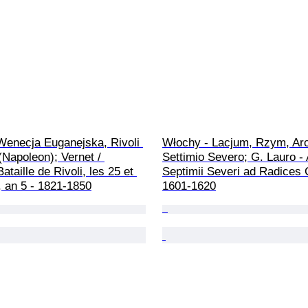
Wenecja Euganejska, Rivoli 
Włochy - Lacjum, Rzym, Arc
Napoleon); Vernet / 
Settimio Severo; G. Lauro - 
ataille de Rivoli, les 25 et 
Septimii Severi ad Radices Ca
, an 5 - 1821-1850
1601-1620