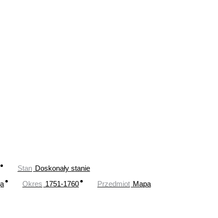
Stan
Doskonały stanie
ja
Okres
1751-1760
Przedmiot
Mapa