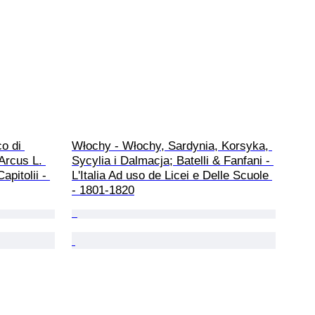
o di 
Włochy - Włochy, Sardynia, Korsyka, 
Arcus L. 
Sycylia i Dalmacja; Batelli & Fanfani - 
pitolii - 
L'Italia Ad uso de Licei e Delle Scuole 
- 1801-1820