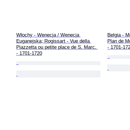
Włochy - Wenecja / Wenecja 
Belgia - M
Euganejska; Rogissart - Vue della 
Plan de Mo
Piazzetta ou petite place de S. Marc. 
- 1701-17
- 1701-1720