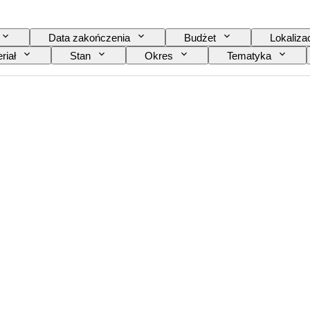
Data zakończenia
Budżet
Lokaliza
riał
Stan
Okres
Tematyka
Oryginał/ replika
Sprzedawane przez
Era