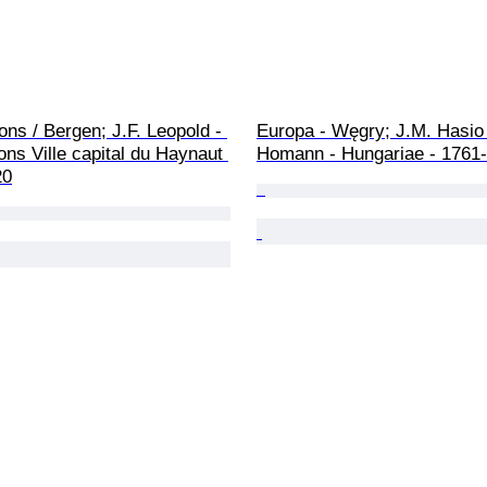
ons / Bergen; J.F. Leopold - 
Europa - Węgry; J.M. Hasio 
ns Ville capital du Haynaut 
Homann - Hungariae - 1761
20