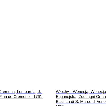
Cremona, Lombardia; J. 
Włochy - Wenecja, Wenecja
 Plan de Cremone - 1761-
Euganejska; Zuccagni Orland
Basilica di S. Marco di Vene