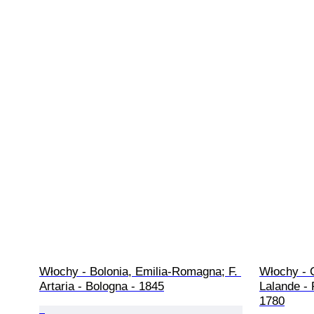
Włochy - Bolonia, Emilia-Romagna; F. 
Włochy - 
Artaria - Bologna - 1845
Lalande -
1780