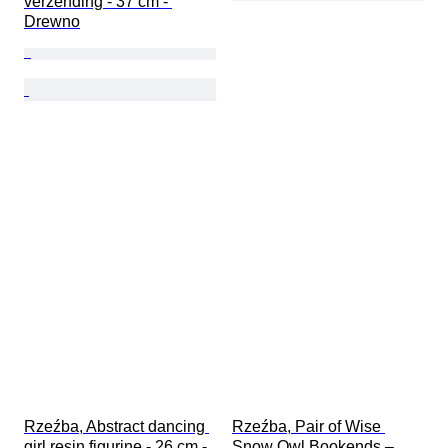
verzending - 37 cm - 
Drewno
Rzeźba, Abstract dancing 
Rzeźba, Pair of Wise 
girl resin figurine - 26 cm - 
Snow Owl Bookends – 