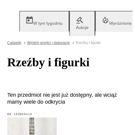
W tym tygodniu
Wyróżnione
Aukcje
Catawiki
Wystrój wnętrz i dekoracje
Rzeźby i figurki
Rzeźby i figurki
Ten przedmiot nie jest już dostępny, ale wciąż
mamy wiele do odkrycia
NR
103060410