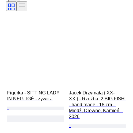
Tematyka
Styl
Podpis
Kolor
Artysta
Sprzedawane przez
Oryginał/ replika
Rozmiar na przedmiocie
Era
Twórca
Figurka - SITTING LADY 
Jacek Drzymała ( XX- 
IN NEGLIGÉ - żywica
XXI) - Rzeźba, 2 BIG FISH 
- hand made - 18 cm - 
Miedź, Drewno, Kamień - 
2026