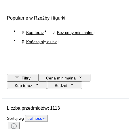
Popularne w Rzeźby i figurki
Kup teraz
Bez ceny minimalnej
Kończą się dzisiaj
Filtry
Cena minimalna
Kup teraz
Budżet
Data zakończenia
Lokalizacja
Rozmiar
Wymiary
Marka
Liczba przedmiotów: 1113
Przedmiot
Kraj pochodzenia
Materiał
Płeć
Stan
Sortuj wg
trafność
Okres
Certyfikacja