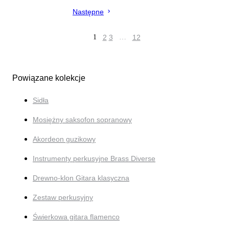
Następne
1
2
3
…
12
Powiązane kolekcje
Sidła
Mosiężny saksofon sopranowy
Akordeon guzikowy
Instrumenty perkusyjne Brass Diverse
Drewno-klon Gitara klasyczna
Zestaw perkusyjny
Świerkowa gitara flamenco