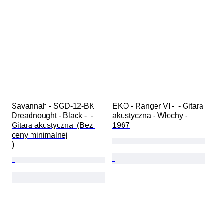
Savannah - SGD-12-BK 
EKO - Ranger VI -  - Gitara 
Dreadnought - Black -  - 
akustyczna - Włochy - 
Gitara akustyczna  (Bez 
1967
ceny minimalnej

)