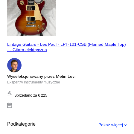
Lintage Guitars - Les Paul - LPT-101-CSB (Flamed Maple Top)
- - Gitara elektryczna
Wyselekcjonowany przez Metin Levi
Ekspert w Instrumenty muzyczne
Sprzedano za
€ 225
Podkategorie
Pokaż więcej