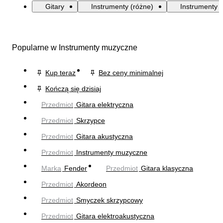
Gitary
Instrumenty (różne)
Instrumenty
Popularne w Instrumenty muzyczne
Kup teraz
Bez ceny minimalnej
Kończą się dzisiaj
Przedmiot
Gitara elektryczna
Przedmiot
Skrzypce
Przedmiot
Gitara akustyczna
Przedmiot
Instrumenty muzyczne
Marka
Fender
Przedmiot
Gitara klasyczna
Przedmiot
Akordeon
Przedmiot
Smyczek skrzypcowy
Przedmiot
Gitara elektroakustyczna