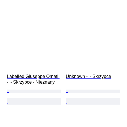
Labelled Giuseppe Ornati 
Unknown -  - Skrzypce
-  - Skrzypce - Nieznany