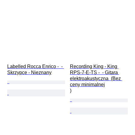
Labelled Rocca Enrico -  - 
Recording King - King 
Skrzypce - Nieznany
RPS-7-E-TS -  - Gitara 
elektroakustyczna  (Bez 
ceny minimalnej

)