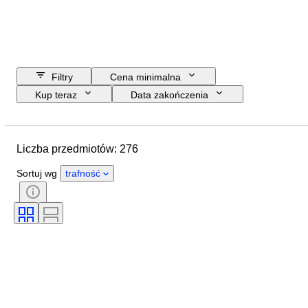
Filtry
Cena minimalna
Kup teraz
Data zakończenia
Budżet
Lokalizacja
Marka
Przedmiot
Kraj pochodzenia
Liczba przedmiotów: 276
Materiał
Stan
Dodatki
Okres
Styl
Era
Sortuj wg
trafność
Przetestowany i działający