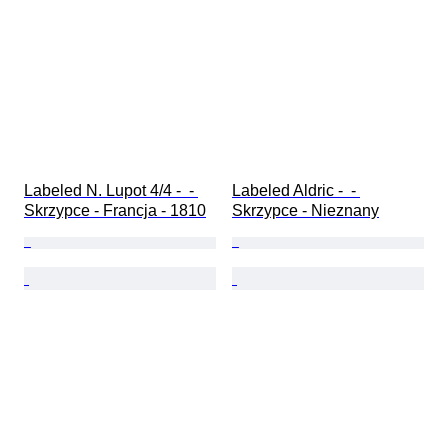
Labeled N. Lupot 4/4 -  - 
Labeled Aldric -  - 
Skrzypce - Francja - 1810
Skrzypce - Nieznany