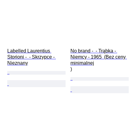
Labelled Laurentius 
No brand -  - Trąbka - 
Storioni -  - Skrzypce - 
Niemcy - 1965  (Bez ceny 
Nieznany
minimalnej

)