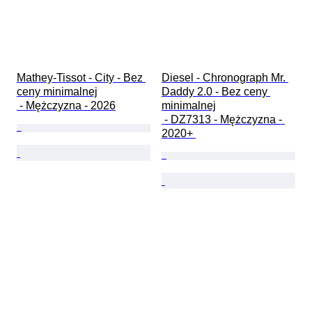
Mathey-Tissot - City - Bez 
Diesel - Chronograph Mr. 
ceny minimalnej

Daddy 2.0 - Bez ceny 
 - Mężczyzna - 2026
minimalnej

 - DZ7313 - Mężczyzna - 
2020+ 