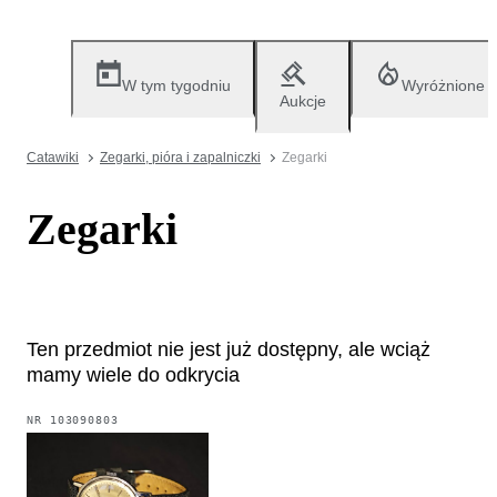
W tym tygodniu
Wyróżnione
Aukcje
Catawiki
Zegarki, pióra i zapalniczki
Zegarki
Zegarki
Ten przedmiot nie jest już dostępny, ale wciąż
mamy wiele do odkrycia
NR
103090803