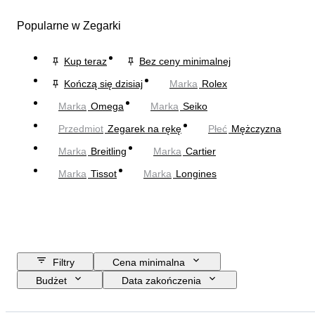
Popularne w Zegarki
Kup teraz
Bez ceny minimalnej
Kończą się dzisiaj
Marka
Rolex
Marka
Omega
Marka
Seiko
Przedmiot
Zegarek na rękę
Płeć
Mężczyzna
Marka
Breitling
Marka
Cartier
Marka
Tissot
Marka
Longines
Filtry
Cena minimalna
Budżet
Data zakończenia
Lokalizacja
Marka