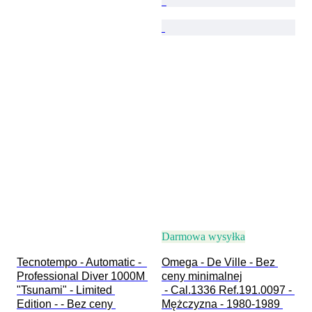
Darmowa wysyłka
Tecnotempo - Automatic -  
Omega - De Ville - Bez 
Professional Diver 1000M 
ceny minimalnej

"Tsunami" - Limited 
 - Cal.1336 Ref.191.0097 - 
Edition - - Bez ceny 
Mężczyzna - 1980-1989 