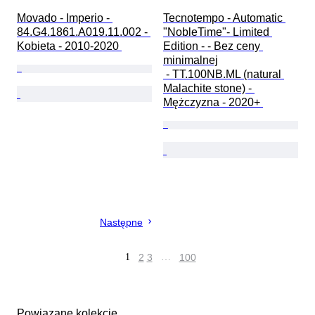
Movado - Imperio - 
Tecnotempo - Automatic 
84.G4.1861.A019.11.002 - 
"NobleTime"- Limited 
Kobieta - 2010-2020 
Edition - - Bez ceny 
minimalnej

 - TT.100NB.ML (natural 
Malachite stone) - 
Mężczyzna - 2020+ 
Następne
1
2
3
…
100
Powiązane kolekcje