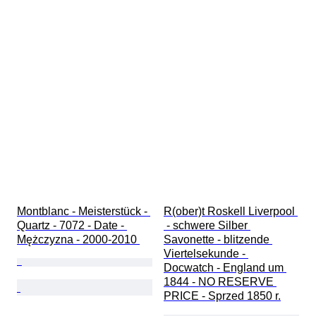
Montblanc - Meisterstück - 
R(ober)t Roskell Liverpool 
Quartz - 7072 - Date - 
 - schwere Silber 
Mężczyzna - 2000-2010 
Savonette - blitzende 
Viertelsekunde - 
Docwatch - England um 
1844 - NO RESERVE 
PRICE - Sprzed 1850 r.