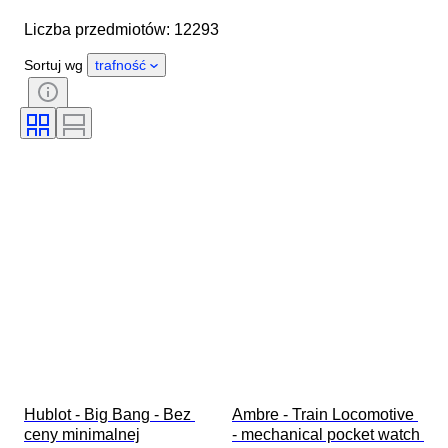
Średnica koperty
Liczba przedmiotów: 12293
Długość paska zegarka
Przedmiot
Kraj pochodzenia
Materiał
Sortuj wg
trafność
Płeć
Stan
Okres
Certyfikacja
Tematyka
Wydanie
Język
Kolor
Mechanizm zegarka
Materiał paska do zegarka
Era
Rezerwa chodu
Uderzający
Oryginał/ replika
Rodzaj akcesoriów samochodowych
Model
Hublot - Big Bang - Bez 
Ambre - Train Locomotive 
ceny minimalnej

- mechanical pocket watch 