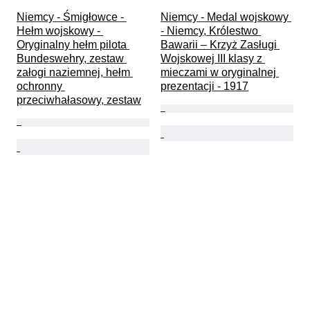
Niemcy - Śmigłowce - 
Niemcy - Medal wojskowy 
Hełm wojskowy - 
- Niemcy, Królestwo 
Oryginalny hełm pilota 
Bawarii – Krzyż Zasługi 
Bundeswehry, zestaw 
Wojskowej III klasy z 
załogi naziemnej, hełm 
mieczami w oryginalnej 
ochronny 
prezentacji - 1917
przeciwhałasowy, zestaw