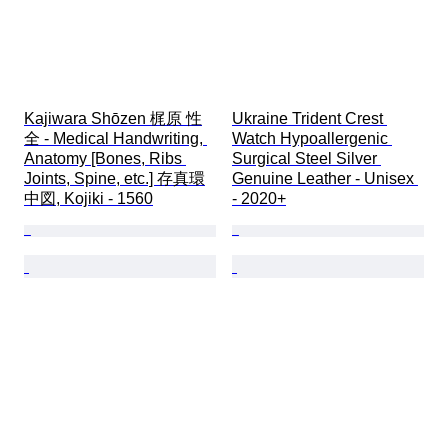
Kajiwara Shōzen 梶原 性
Ukraine Trident Crest 
全 - Medical Handwriting, 
Watch Hypoallergenic 
Anatomy [Bones, Ribs 
Surgical Steel Silver 
Joints, Spine, etc.] 存真環
Genuine Leather - Unisex 
中図, Kojiki - 1560
- 2020+