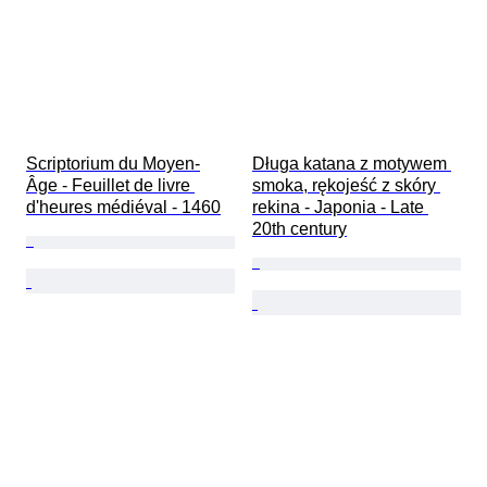
Scriptorium du Moyen-
Długa katana z motywem 
Âge - Feuillet de livre 
smoka, rękojeść z skóry 
d'heures médiéval - 1460
rekina - Japonia - Late 
20th century