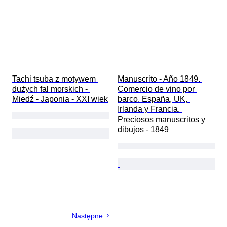
Tachi tsuba z motywem 
Manuscrito - Año 1849. 
dużych fal morskich - 
Comercio de vino por 
Miedź - Japonia - XXI wiek
barco. España, UK, 
Irlanda y Francia. 
Preciosos manuscritos y 
dibujos - 1849
Następne