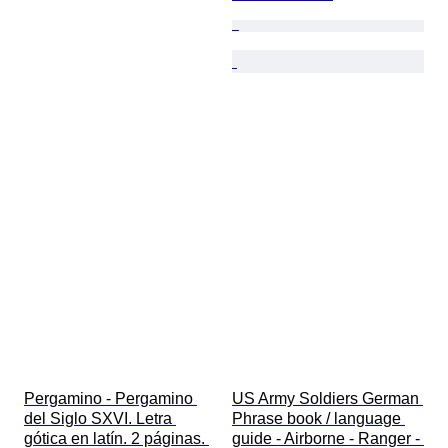
Pergamino - Pergamino 
US Army Soldiers German 
del Siglo SXVI. Letra 
Phrase book / language 
gótica en latín. 2 páginas. 
guide - Airborne - Ranger - 