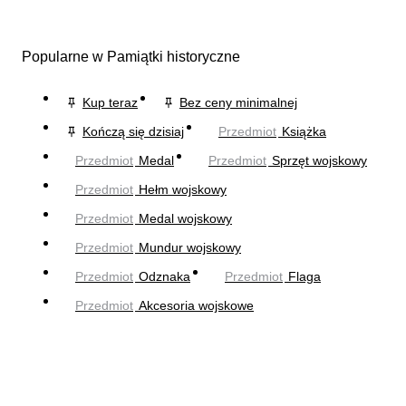
Popularne w Pamiątki historyczne
Kup teraz
Bez ceny minimalnej
Kończą się dzisiaj
Przedmiot
Książka
Przedmiot
Medal
Przedmiot
Sprzęt wojskowy
Przedmiot
Hełm wojskowy
Przedmiot
Medal wojskowy
Przedmiot
Mundur wojskowy
Przedmiot
Odznaka
Przedmiot
Flaga
Przedmiot
Akcesoria wojskowe