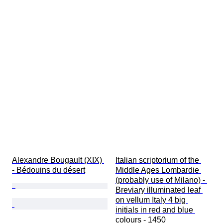
Alexandre Bougault (XIX) 
Italian scriptorium of the 
- Bédouins du désert
Middle Ages Lombardie 
(probably use of Milano) - 
Breviary illuminated leaf 
on vellum Italy 4 big 
initials in red and blue 
colours - 1450