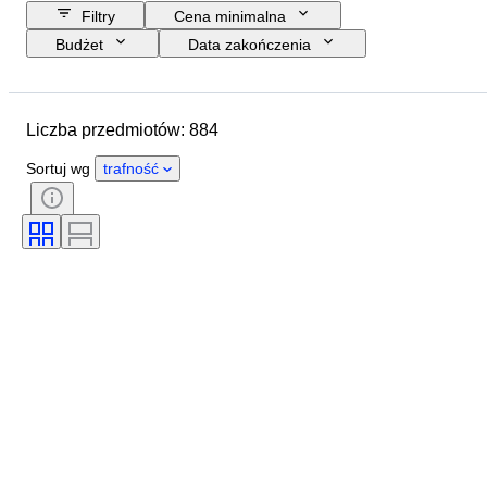
Filtry
Cena minimalna
Budżet
Data zakończenia
Lokalizacja
Przedmiot
Kraj pochodzenia
Materiał
Liczba przedmiotów: 884
Płeć
Stan
Dodatki
Okres
Certyfikacja
Sortuj wg
trafność
Tematyka
Styl
Technika
Podpis
Oprawa
Wydanie
Język
Kolor
Sprzedawane przez
Oryginał/ replika
Organizacja wojskowa
Średnica koperty
Materiał paska do zegarka
Era