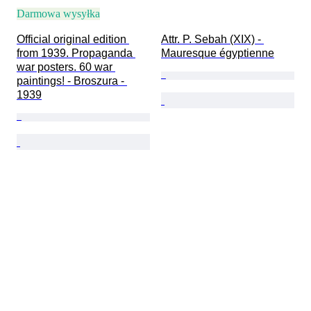
Darmowa wysyłka
Official original edition 
Attr. P. Sebah (XIX) - 
from 1939. Propaganda 
Mauresque égyptienne
war posters. 60 war 
paintings! - Broszura - 
1939