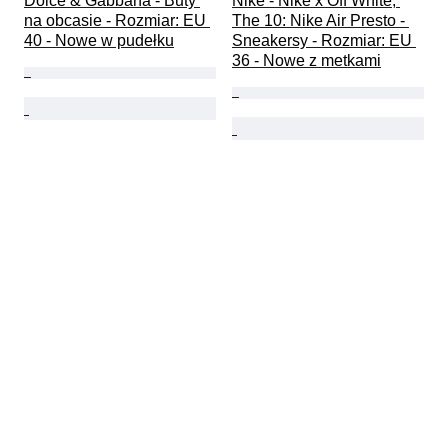
Dolce & Gabbana - Buty 
Nike - Nike x Off White, 
na obcasie - Rozmiar: EU 
The 10: Nike Air Presto - 
40 - Nowe w pudełku
Sneakersy - Rozmiar: EU 
36 - Nowe z metkami