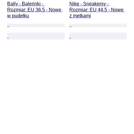
Bally - Balerinki - 
Nike - Sneakersy - 
Rozmiar: EU 36.5 - Nowe 
Rozmiar: EU 44.5 - Nowe 
w pudełku
z metkami