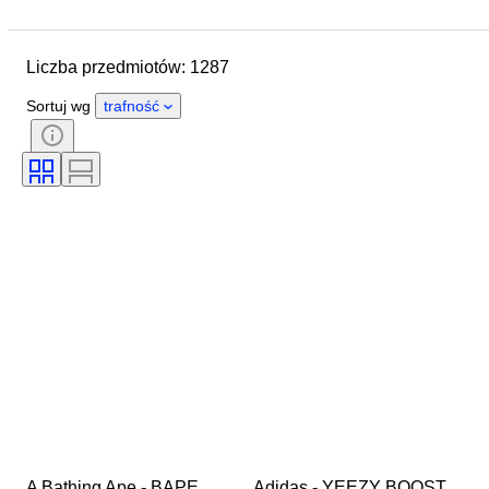
Data zakończenia
Lokalizacja
Marka
Rozmiar buta
Liczba przedmiotów: 1287
Przedmiot
Kraj pochodzenia
Materiał
Płeć
Stan
Sortuj wg
trafność
Podpis
Kolor
Era
Akcesoria w zestawie
Wzór
Model
A Bathing Ape - BAPE 
Adidas - YEEZY BOOST 