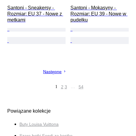
Santoni - Sneakersy - 
Santoni - Mokasyny - 
Rozmiar: EU 37 - Nowe z 
Rozmiar: EU 39 - Nowe w 
metkami
pudełku
Następne
1
2
3
…
54
Powiązane kolekcje
Buty Louisa Vuittona
Szare botki Fendi za kostkę