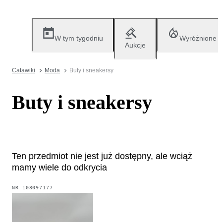
W tym tygodniu
Wyróżnione
Aukcje
Catawiki
Moda
Buty i sneakersy
Buty i sneakersy
Ten przedmiot nie jest już dostępny, ale wciąż
mamy wiele do odkrycia
NR
103097177