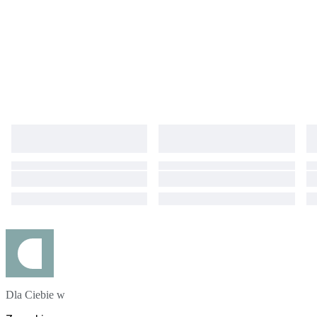
the order with carrier which you wish, Custom taxes different in each
countries and all takes or custom fees are responsible for buyer Please
do not forget to leave positive feedback expressing your satisfaction.
#MW2025LUX
Dla Ciebie w