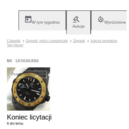
W tym tygodniu
Wyróżnione
Aukcje
Catawiki
Zegarki, pióra i zapalniczki
Zegarki
Aukcja zegarków
Tag Heuer
NR
105606806
Przedmiot nie jest już dostępny
Koniec licytacji
6 dni temu