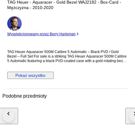
TAG Heuer - Aquaracer - Gold Bezel WAJ2182 - Box-Card -
Mężczyzna - 2010-2020
Ekspert
Wyselekcjonowany przez Berry Harleman
TAG Heuer Aquaracer 500M Calibre 5 Automatic – Black PVD / Gold
Bezel – Full Set For sale is a striking TAG Heuer Aquaracer 500M Calibre
5 Automatic featuring a black PVD-coated case with a gold rotating bezel.
Details: Model: Aquaracer 500M Movement: Automatic (Calibre 5) Case:
Black PVD-coated stainless steel Titanium Bezel: Gold unidirectional
rotating bezel Dial: Black with date window (cyclops lens) Water
Pokaż wszystko
Resistance: 500 meters / 1660 feet Crystal: Sapphire Strap: Black rubber
strap (approx. 18 cm length) Case diameter is 43 mm excluding the
crown. The crown is original. Water resistance has not been tested. There
is wear on the inner lining of the box. Condition: The watch is in good
Podobne przedmioty
overall condition with normal signs of wear. Please review the photos
carefully for details. Accessories Original box included (inner
cushion/inside of the box shows peeling deterioration) Instruction booklet
and warranty card included We check all the watches we sell both on time
testing machine and manually. All watches that we listed work properly
and overhauled by our watchmakers On the other hand, vintage watches
can be adjusted timekeeping for +- 1 min, in a day in addition we cant
guarantee water resistance in vintage watches We ship all order via DHL,
FedEx, TNT expedited service if you inform us in advance we can send