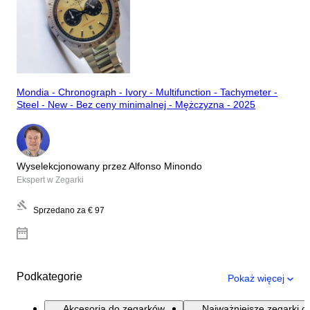
Mondia - Chronograph - Ivory - Multifunction - Tachymeter -
Steel - New - Bez ceny minimalnej - Mężczyzna - 2025
Wyselekcjonowany przez Alfonso Minondo
Ekspert w Zegarki
Sprzedano za
€ 97
Podkategorie
Pokaż więcej
Akcesoria do zegarków
Najważniejsze zegarki d