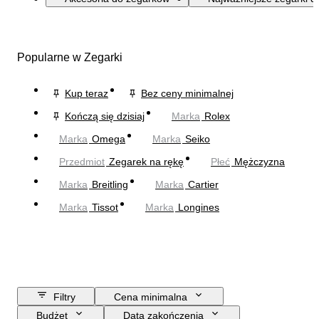
Popularne w Zegarki
Kup teraz
Bez ceny minimalnej
Kończą się dzisiaj
Marka
Rolex
Marka
Omega
Marka
Seiko
Przedmiot
Zegarek na rękę
Płeć
Mężczyzna
Marka
Breitling
Marka
Cartier
Marka
Tissot
Marka
Longines
Filtry
Cena minimalna
Budżet
Data zakończenia