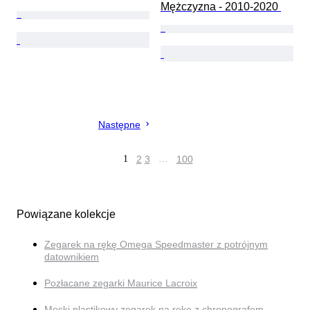
Mężczyzna - 2010-2020 
Następne
1
2
3
…
100
Powiązane kolekcje
Zegarek na rękę Omega Speedmaster z potrójnym
datownikiem
Pozłacane zegarki Maurice Lacroix
Męski plastikowy zegarek na rękę z chronografem