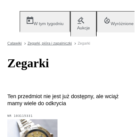
W tym tygodniu
Wyróżnione
Aukcje
Catawiki
Zegarki, pióra i zapalniczki
Zegarki
Zegarki
Ten przedmiot nie jest już dostępny, ale wciąż
mamy wiele do odkrycia
NR
103115331