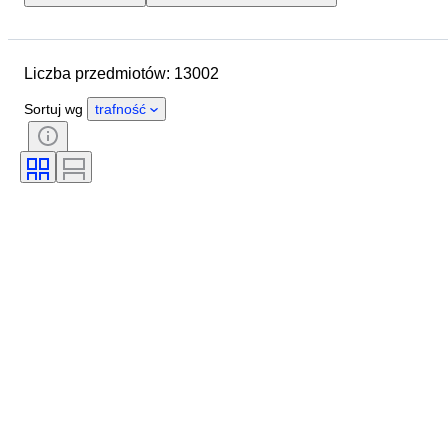
Lokalizacja
Marka
Średnica koperty
Liczba przedmiotów: 13002
Długość paska zegarka
Przedmiot
Kraj pochodzenia
Materiał
Sortuj wg
trafność
Płeć
Stan
Okres
Certyfikacja
Tematyka
Wydanie
Język
Kolor
Mechanizm zegarka
Materiał paska do zegarka
Era
Rezerwa chodu
Uderzający
Oryginał/ replika
Rodzaj akcesoriów samochodowych
Model