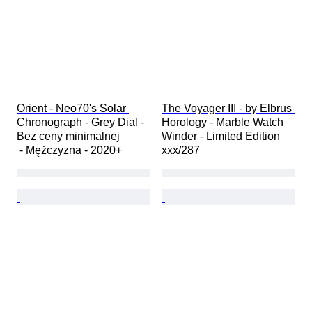
Orient - Neo70's Solar 
The Voyager III - by Elbrus 
Chronograph - Grey Dial - 
Horology - Marble Watch 
Bez ceny minimalnej

Winder - Limited Edition 
 - Mężczyzna - 2020+ 
xxx/287