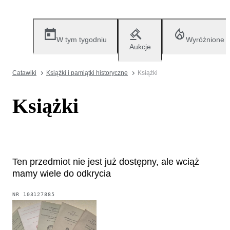
W tym tygodniu
Wyróżnione
Aukcje
Catawiki
Książki i pamiątki historyczne
Książki
Książki
Ten przedmiot nie jest już dostępny, ale wciąż
mamy wiele do odkrycia
NR
103127885