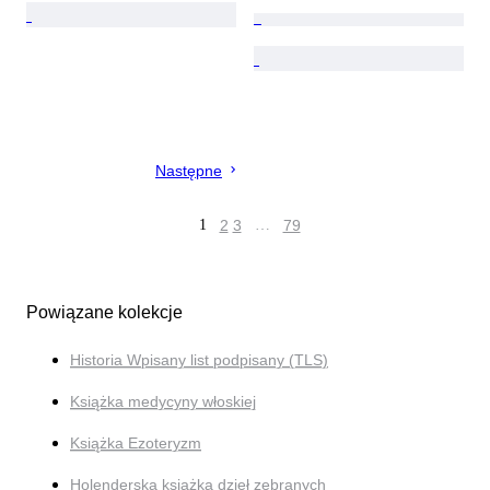
Następne
1
2
3
…
79
Powiązane kolekcje
Historia Wpisany list podpisany (TLS)
Książka medycyny włoskiej
Książka Ezoteryzm
Holenderska książka dzieł zebranych