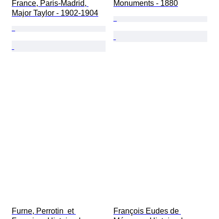
France, Paris-Madrid, 
Monuments - 1880
Major Taylor - 1902-1904
Furne, Perrotin  et 
François Eudes de 