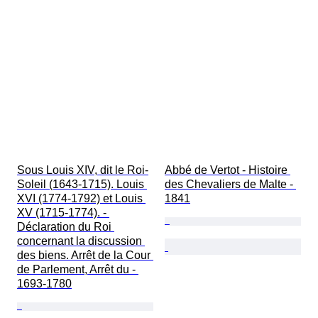
Sous Louis XIV, dit le Roi-
Abbé de Vertot - Histoire 
Soleil (1643-1715). Louis 
des Chevaliers de Malte - 
XVI (1774-1792) et Louis 
1841
XV (1715-1774). - 
Déclaration du Roi 
concernant la discussion 
des biens. Arrêt de la Cour 
de Parlement, Arrêt du - 
1693-1780