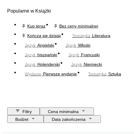
Popularne w Książki
Kup teraz
Bez ceny minimalnej
Kończą się dzisiaj
Tematyka
Literatura
Język
Angielski
Język
Włoski
Język
hiszpański
Język
Francuski
Język
Holenderski
Język
Niemiecki
Wydanie
Pierwsze wydanie
Tematyka
Sztuka
Filtry
Cena minimalna
Budżet
Data zakończenia
Lokalizacja
Przedmiot