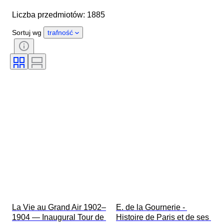
Kraj pochodzenia
Materiał
Liczba przedmiotów: 1885
Stan
Dodatki
Okres
Tematyka
Styl
Technika
Sortuj wg
trafność
Podpis
Oprawa
Wydanie
Język
Kolor
Seria
Era
Sprzedawane przez
Sport
Artysta
Oryginał/ replika
Organizacja wojskowa
Rodzaj komiksu
La Vie au Grand Air 1902–
E. de la Gournerie - 
1904 — Inaugural Tour de 
Histoire de Paris et de ses 