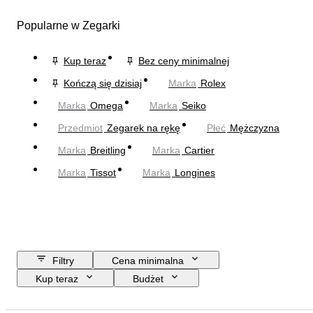
Popularne w Zegarki
Kup teraz
Bez ceny minimalnej
Kończą się dzisiaj
Marka
Rolex
Marka
Omega
Marka
Seiko
Przedmiot
Zegarek na rękę
Płeć
Mężczyzna
Marka
Breitling
Marka
Cartier
Marka
Tissot
Marka
Longines
Filtry
Cena minimalna
Kup teraz
Budżet
Data zakończenia
Lokalizacja