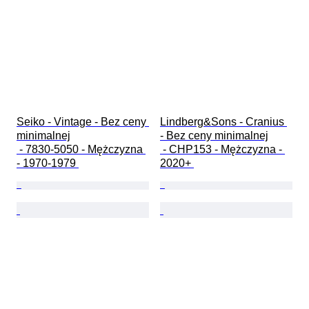
Seiko - Vintage - Bez ceny 
Lindberg&Sons - Cranius 
minimalnej

- Bez ceny minimalnej

 - 7830-5050 - Mężczyzna 
 - CHP153 - Mężczyzna - 
- 1970-1979 
2020+ 