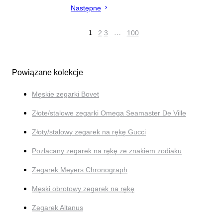
Następne
1
2
3
…
100
Powiązane kolekcje
Męskie zegarki Bovet
Złote/stalowe zegarki Omega Seamaster De Ville
Złoty/stalowy zegarek na rękę Gucci
Pozłacany zegarek na rękę ze znakiem zodiaku
Zegarek Meyers Chronograph
Męski obrotowy zegarek na rękę
Zegarek Altanus