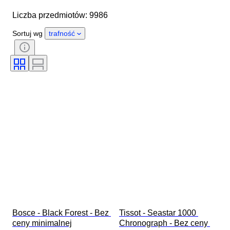
Marka
Średnica koperty
Liczba przedmiotów: 9986
Długość paska zegarka
Przedmiot
Kraj pochodzenia
Materiał
Sortuj wg
trafność
Płeć
Stan
Okres
Certyfikacja
Tematyka
Styl
Oprawa
Wydanie
Język
Kolor
Mechanizm zegarka
Era
Materiał paska do zegarka
Rozmiar na przedmiocie
Rodzaj diamentu
Model
Bosce - Black Forest - Bez 
Tissot - Seastar 1000 
ceny minimalnej

Chronograph - Bez ceny 