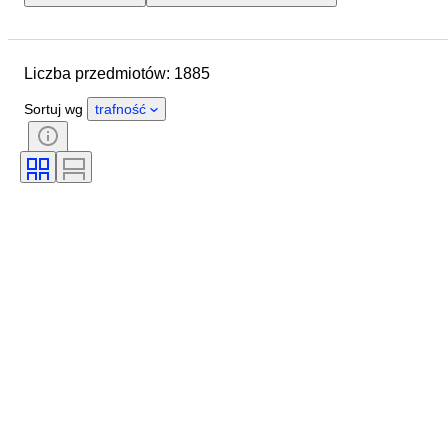
Lokalizacja
Przedmiot
Kraj pochodzenia
Materiał
Liczba przedmiotów: 1885
Stan
Dodatki
Okres
Tematyka
Styl
Technika
Sortuj wg
trafność
Podpis
Oprawa
Wydanie
Język
Kolor
Seria
Era
Sprzedawane przez
Sport
Artysta
Oryginał/ replika
Organizacja wojskowa
Rodzaj komiksu