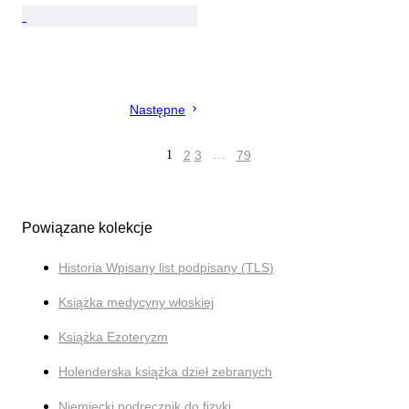
Następne
1
2
3
…
79
Powiązane kolekcje
Historia Wpisany list podpisany (TLS)
Książka medycyny włoskiej
Książka Ezoteryzm
Holenderska książka dzieł zebranych
Niemiecki podręcznik do fizyki