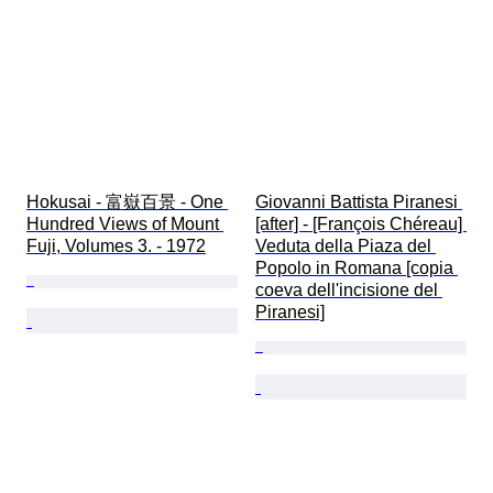
Hokusai - 富嶽百景 - One 
Giovanni Battista Piranesi 
Hundred Views of Mount 
[after] - [François Chéreau] 
Fuji, Volumes 3. - 1972
Veduta della Piaza del 
Popolo in Romana [copia 
coeva dell'incisione del 
Piranesi]