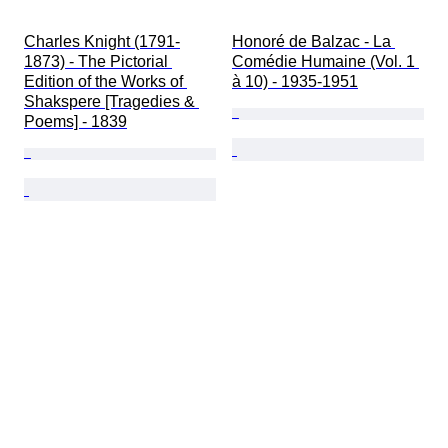
Charles Knight (1791-
Honoré de Balzac - La 
1873) - The Pictorial 
Comédie Humaine (Vol. 1 
Edition of the Works of 
à 10) - 1935-1951
Shakspere [Tragedies & 
Poems] - 1839