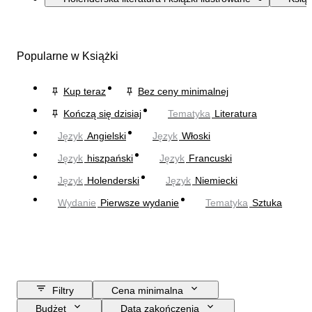
Popularne w Książki
Kup teraz
Bez ceny minimalnej
Kończą się dzisiaj
Tematyka
Literatura
Język
Angielski
Język
Włoski
Język
hiszpański
Język
Francuski
Język
Holenderski
Język
Niemiecki
Wydanie
Pierwsze wydanie
Tematyka
Sztuka
Filtry
Cena minimalna
Budżet
Data zakończenia