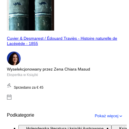
Cuvier & Desmarest / Édouard Traviès - Histoire naturelle de
Lacépède - 1855
Wyselekcjonowany przez Zena Chiara Masud
Ekspertka w Książki
Sprzedano za
€ 45
Podkategorie
Pokaż więcej
Holenderska literatura i książki ilustrowane
Książ