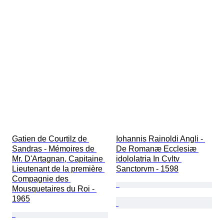
Gatien de Courtilz de 
Iohannis Rainoldi Angli - 
Sandras - Mémoires de 
De Romanæ Ecclesiæ 
Mr. D'Artagnan, Capitaine 
idololatria In Cvltv 
Lieutenant de la première 
Sanctorvm - 1598
Compagnie des 
Mousquetaires du Roi - 
1965