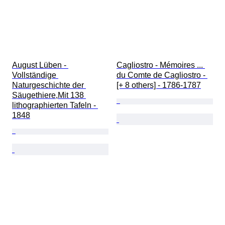
August Lüben - 
Cagliostro - Mémoires ... 
Vollständige 
du Comte de Cagliostro - 
Naturgeschichte der 
[+ 8 others] - 1786-1787
Säugethiere,Mit 138 
lithographierten Tafeln - 
1848