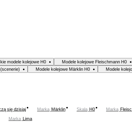
kie modele kolejowe H0
Modele kolejowe Fleischmann H0
(scenerie)
Modele kolejowe Märklin H0
Modele kolej
zą się dzisiaj
Marka
Märklin
Skala
H0
Marka
Fleis
Marka
Lima