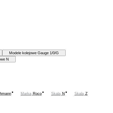
Modele kolejowe Gauge 1/0/G
owe N
chmann
Marka
Roco
Skala
N
Skala
Z