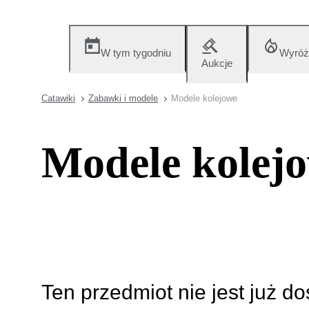
W tym tygodniu
Wyróż
Aukcje
Catawiki
Zabawki i modele
Modele kolejowe
Modele kolej
Ten przedmiot nie jest już d