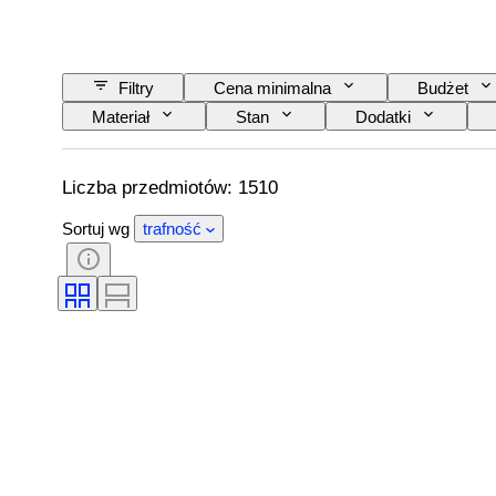
Filtry
Cena minimalna
Budżet
Materiał
Stan
Dodatki
Zasilanie
Przewoźnik kolejowy
E
Liczba przedmiotów: 1510
Sortuj wg
trafność