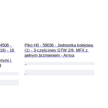
4508 - 
Piko H0 - 59036 - Jednostka kolejowa 
6) - 16 
(1) - 3‑częściowy GTW 2/8, MFX z 
pełnym brzmieniem - Arriva
tymi i 
B