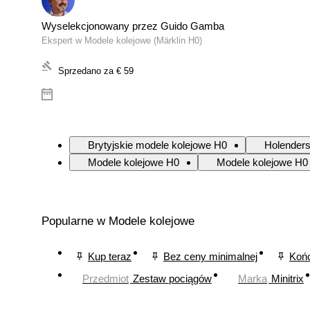
Wyselekcjonowany przez Guido Gamba
Ekspert w Modele kolejowe (Märklin H0)
Sprzedano za
€ 59
Brytyjskie modele kolejowe H0
Holenders
Modele kolejowe H0
Modele kolejowe H0 
Popularne w Modele kolejowe
Kup teraz
Bez ceny minimalnej
Końc
Przedmiot
Zestaw pociągów
Marka
Minitrix