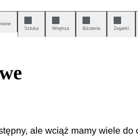
nione
Sztuka
Wnętrza
Biżuteria
Zegarki
owe
ostępny, ale wciąż mamy wiele do 