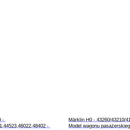
 - 
Märklin H0 - 43260/43210/41
1,44523,46022,48402 - 
Model wagonu pasażerskiego