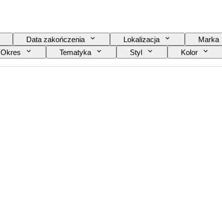
Data zakończenia
Lokalizacja
Marka
Okres
Tematyka
Styl
Kolor
ra
Oryginał/ replika