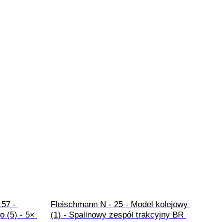
57 - 
Fleischmann N - 25 - Model kolejowy 
 (5) - 5× 
(1) - Spalinowy zespół trakcyjny BR 