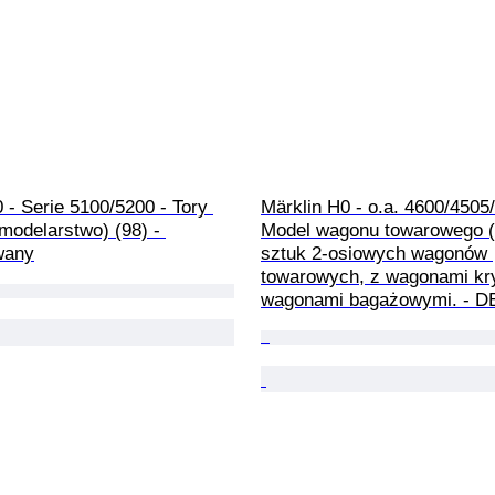
 - Serie 5100/5200 - Tory 
Märklin H0 - o.a. 4600/4505/
modelarstwo) (98) - 
Model wagonu towarowego (1
wany
sztuk 2‑osiowych wagonów 
towarowych, z wagonami kry
wagonami bagażowymi. - D