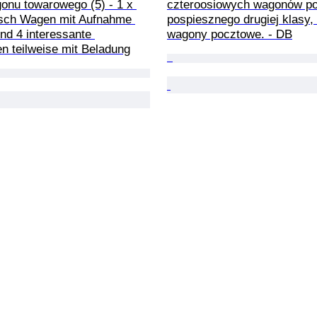
onu towarowego (5) - 1 x 
czteroosiowych wagonów po
sch Wagen mit Aufnahme 
pospiesznego drugiej klasy,
nd 4 interessante 
wagony pocztowe. - DB
n teilweise mit Beladung