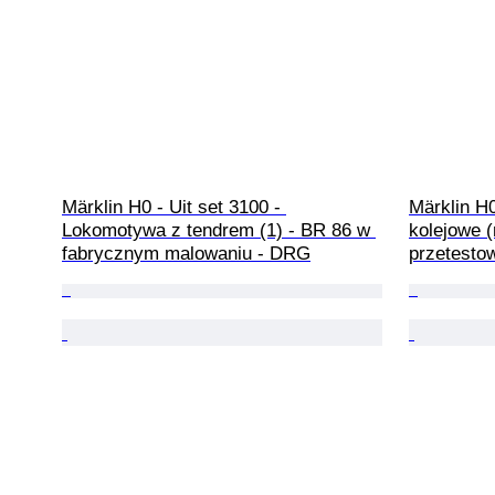
Märklin H0 - Uit set 3100 - 
Märklin H0
Lokomotywa z tendrem (1) - BR 86 w 
kolejowe (
fabrycznym malowaniu - DRG
przetesto