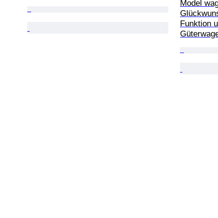
Model wag
Glückwun
Funktion u
Güterwage