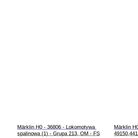
Märklin H0 - 36806 - Lokomotywa 
Märklin H0
spalinowa (1) - Grupa 213, OM - FS
49150,441