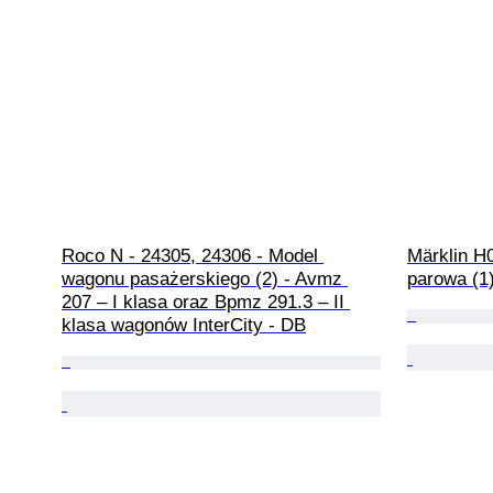
Roco N - 24305, 24306 - Model 
Märklin H
wagonu pasażerskiego (2) - Avmz 
parowa (1)
207 – I klasa oraz Bpmz 291.3 – II 
klasa wagonów InterCity - DB