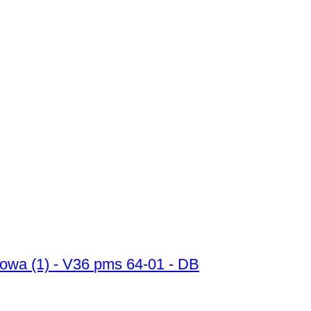
Märklin H0 - 37367 - Lokomotywa spalinowa (1) - V36 pms 64-01 - DB