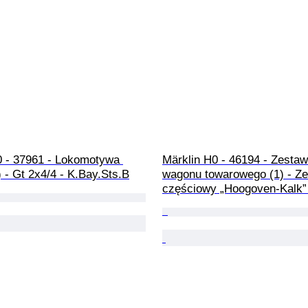
0 - 37961 - Lokomotywa 
Märklin H0 - 46194 - Zestaw
 - Gt 2x4/4 - K.Bay.Sts.B
wagonu towarowego (1) - Ze
częściowy „Hoogoven-Kalk”