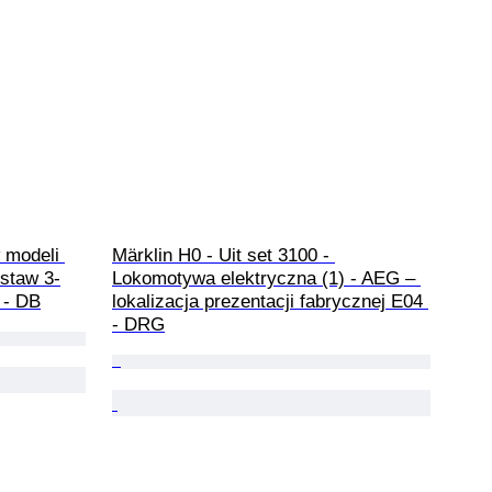
 modeli 
Märklin H0 - Uit set 3100 - 
staw 3-
Lokomotywa elektryczna (1) - AEG – 
 - DB
lokalizacja prezentacji fabrycznej E04 
- DRG