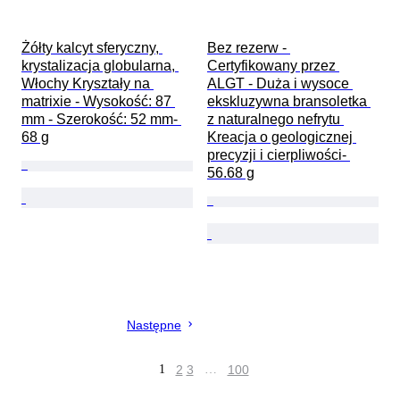
Żółty kalcyt sferyczny, 
Bez rezerw - 
krystalizacja globularna, 
Certyfikowany przez 
Włochy Kryształy na 
ALGT - Duża i wysoce 
matrixie - Wysokość: 87 
ekskluzywna bransoletka 
mm - Szerokość: 52 mm- 
z naturalnego nefrytu 
68 g
Kreacja o geologicznej 
precyzji i cierpliwości- 
56.68 g
Następne
1
2
3
…
100