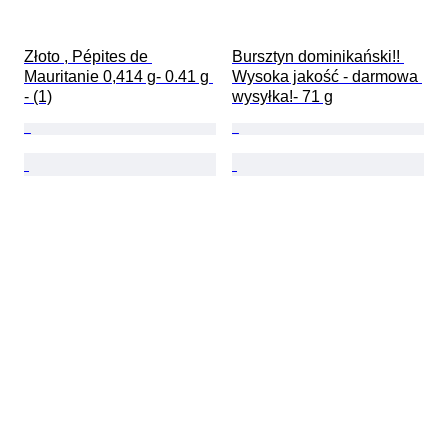
Złoto , Pépites de 
Bursztyn dominikański!! 
Mauritanie 0,414 g- 0.41 g 
Wysoka jakość - darmowa 
- (1)
wysyłka!- 71 g