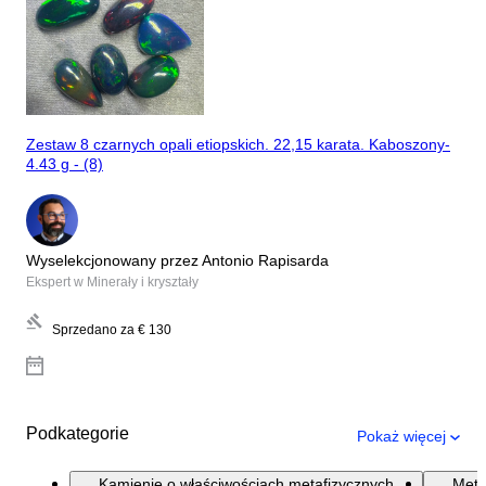
Zestaw 8 czarnych opali etiopskich. 22,15 karata. Kaboszony-
4.43 g - (8)
Wyselekcjonowany przez Antonio Rapisarda
Ekspert w Minerały i kryształy
Sprzedano za
€ 130
Podkategorie
Pokaż więcej
Kamienie o właściwościach metafizycznych
Mete