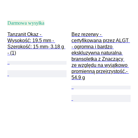
Darmowa wysyłka
Tanzanit Okaz - 
Bez rezerwy - 
Wysokość: 19.5 mm - 
certyfikowana przez ALGT 
Szerokość: 15 mm- 3.18 g 
- ogromna i bardzo 
- (1)
ekskluzywna naturalna 
bransoletka z Znaczący 
ze względu na wyjątkowo 
promienną przejrzystość.- 
54.9 g