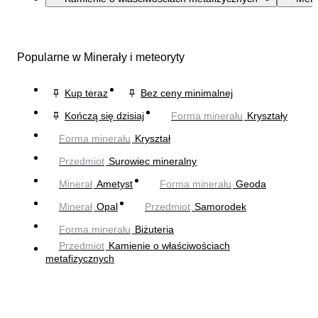
Popularne w Minerały i meteoryty
Kup teraz
Bez ceny minimalnej
Kończą się dzisiaj
Forma minerału
Kryształy
Forma minerału
Kryształ
Przedmiot
Surowiec mineralny
Minerał
Ametyst
Forma minerału
Geoda
Minerał
Opal
Przedmiot
Samorodek
Forma minerału
Biżuteria
Przedmiot
Kamienie o właściwościach
metafizycznych