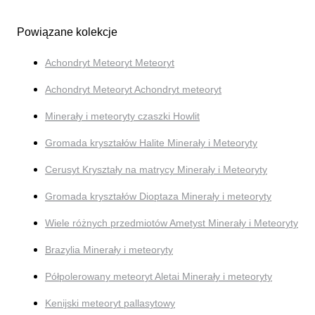
Powiązane kolekcje
Achondryt Meteoryt Meteoryt
Achondryt Meteoryt Achondryt meteoryt
Minerały i meteoryty czaszki Howlit
Gromada kryształów Halite Minerały i Meteoryty
Cerusyt Kryształy na matrycy Minerały i Meteoryty
Gromada kryształów Dioptaza Minerały i meteoryty
Wiele różnych przedmiotów Ametyst Minerały i Meteoryty
Brazylia Minerały i meteoryty
Półpolerowany meteoryt Aletai Minerały i meteoryty
Kenijski meteoryt pallasytowy