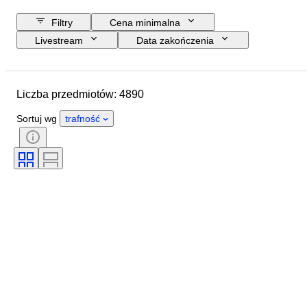
Filtry
Cena minimalna
Livestream
Data zakończenia
Budżet
Lokalizacja
Rozmiar
Wymiary
Liczba przedmiotów: 4890
Przedmiot
Kraj pochodzenia
Materiał
Płeć
Stan
Sortuj wg
trafność
Okres
Kamień
Certyfikacja
Podpis
Kolor
Szlif
Dokładny kolor
Minerał
Forma minerału
Obróbka
Rozmiar na przedmiocie
Oryginał/ replika
Połysk perły
Jakość powierzchni perły
Era