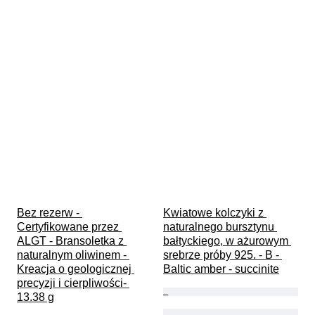
Bez rezerw - 
Kwiatowe kolczyki z 
Certyfikowane przez 
naturalnego bursztynu 
ALGT - Bransoletka z 
bałtyckiego, w ażurowym 
naturalnym oliwinem - 
srebrze próby 925. - B - 
Kreacja o geologicznej 
Baltic amber - succinite
precyzji i cierpliwości- 
13.38 g