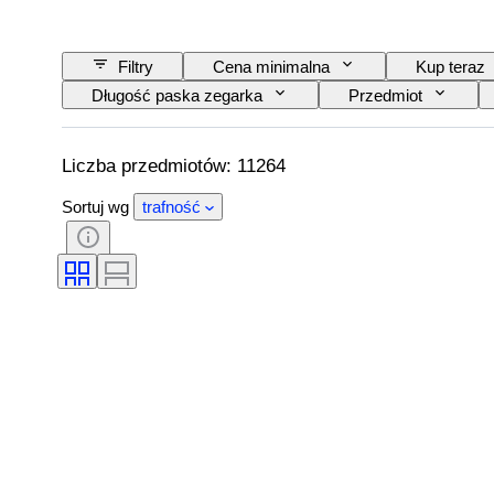
Filtry
Cena minimalna
Kup teraz
Długość paska zegarka
Przedmiot
Tematyka
Styl
Oprawa
Rozmiar na przedmiocie
Rodzaj diamentu
Liczba przedmiotów: 11264
Sortuj wg
trafność