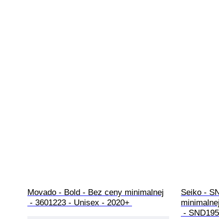
Movado - Bold - Bez ceny minimalnej

Seiko - S
 - 3601223 - Unisex - 2020+ 
minimalnej
 - SND19