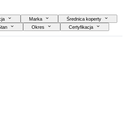
cja
Marka
Średnica koperty
Stan
Okres
Certyfikacja
 zegarka
Era