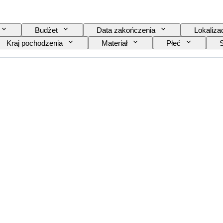
Budżet
Data zakończenia
Lokaliza
Kraj pochodzenia
Materiał
Płeć
Wydanie
Język
Kolor
Mechanizm
Materiał paska do zegarka
Model