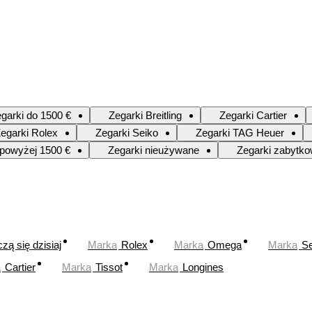
garki do 1500 €
Zegarki Breitling
Zegarki Cartier
egarki Rolex
Zegarki Seiko
Zegarki TAG Heuer
 powyżej 1500 €
Zegarki nieużywane
Zegarki zabytk
zą się dzisiaj
Marka
Rolex
Marka
Omega
Marka
Se
a
Cartier
Marka
Tissot
Marka
Longines