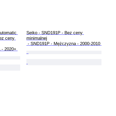
Automatic 
Seiko - SND191P - Bez ceny 
ez ceny 
minimalnej

 - SND191P - Mężczyzna - 2000-2010 
 - 2020+ 