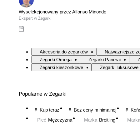
Wyselekcjonowany przez Alfonso Minondo
Ekspert w Zegarki
Akcesoria do zegarków
Najważniejsze ze
Zegarki Omega
Zegarki Panerai
Z
Zegarki kieszonkowe
Zegarki luksusowe
Popularne w Zegarki
Kup teraz
Bez ceny minimalnej
Końc
Płeć
Mężczyzna
Marka
Breitling
Mark