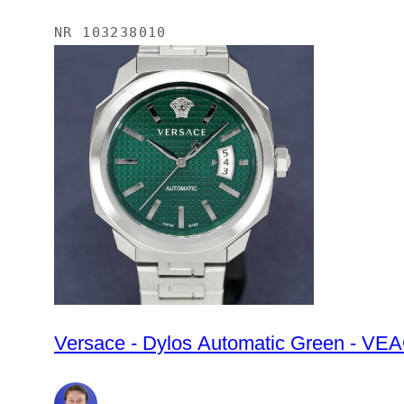
NR
103238010
Versace - Dylos Automatic Green - VE