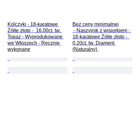
Kolczyki - 18-karatowe 
Bez ceny minimalnej

Żółte złoto -  16.00ct. tw. 
 - Naszyjnik z wisiorkiem - 
Topaz - Wyprodukowane 
18-karatowe Żółte złoto -  
we Włoszech - Ręcznie 
0,20ct. tw. Diament 
wykonane
(Naturalny) 