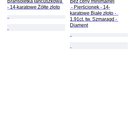
Bransoletka łańcuszkowa 
Bez ceny minimalnej

- 14-karatowe Żółte złoto
 - Pierścionek - 14-
karatowe Białe złoto -  
1.91ct. tw. Szmaragd - 
Diament