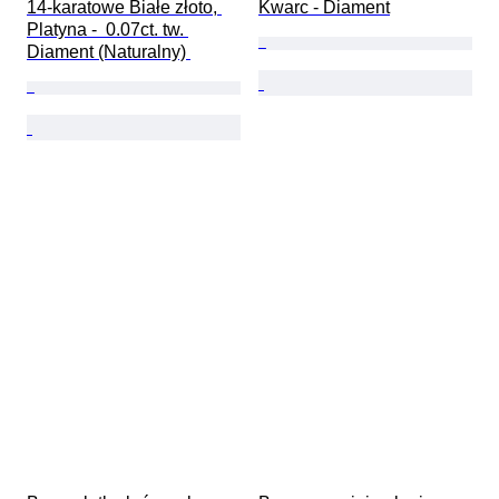
14-karatowe Białe złoto, 
Kwarc - Diament
Platyna -  0.07ct. tw. 
Diament (Naturalny) 