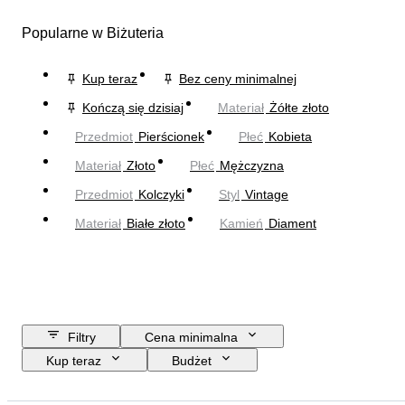
Popularne w Biżuteria
Kup teraz
Bez ceny minimalnej
Kończą się dzisiaj
Materiał
Żółte złoto
Przedmiot
Pierścionek
Płeć
Kobieta
Materiał
Złoto
Płeć
Mężczyzna
Przedmiot
Kolczyki
Styl
Vintage
Materiał
Białe złoto
Kamień
Diament
Filtry
Cena minimalna
Kup teraz
Budżet
Data zakończenia
Lokalizacja