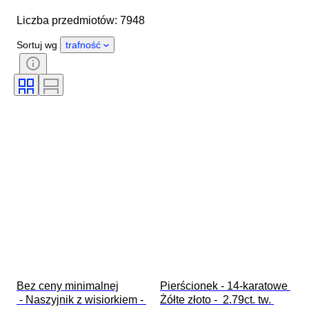
Marka
Przedmiot
Liczba przedmiotów: 7948
Kraj pochodzenia
Materiał
Płeć
Stan
Kamień
Sortuj wg
trafność
Certyfikacja
Próba
Styl
Szlif
Czystość
Klasa koloru
Dokładny kolor
Rozmiar na przedmiocie
Przejrzystość kamieni szlachetnych
Obróbka
Rodzaj diamentu
Połysk perły
Fantazyjna intensywność koloru
Fantazyjny odcień koloru
Era
Bez ceny minimalnej

Pierścionek - 14-karatowe 
 - Naszyjnik z wisiorkiem - 
Żółte złoto -  2.79ct. tw. 