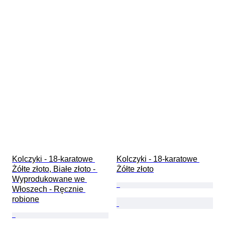
Kolczyki - 18-karatowe 
Kolczyki - 18-karatowe 
Żółte złoto, Białe złoto - 
Żółte złoto
Wyprodukowane we 
Włoszech - Ręcznie 
robione