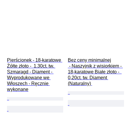
Pierścionek - 18-karatowe 
Bez ceny minimalnej

Żółte złoto -  1.30ct. tw. 
 - Naszyjnik z wisiorkiem - 
Szmaragd - Diament - 
18-karatowe Białe złoto -  
Wyprodukowane we 
0,20ct. tw. Diament 
Włoszech - Ręcznie 
(Naturalny) 
wykonane