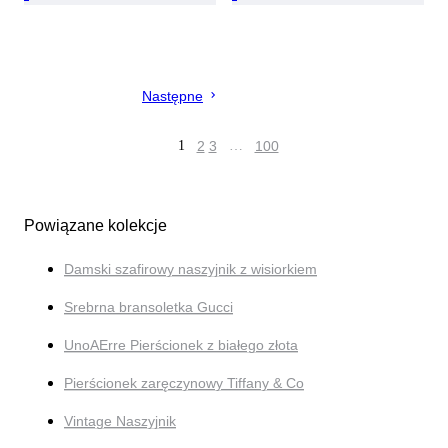
Następne
1
2
3
…
100
Powiązane kolekcje
Damski szafirowy naszyjnik z wisiorkiem
Srebrna bransoletka Gucci
UnoAErre Pierścionek z białego złota
Pierścionek zaręczynowy Tiffany & Co
Vintage Naszyjnik