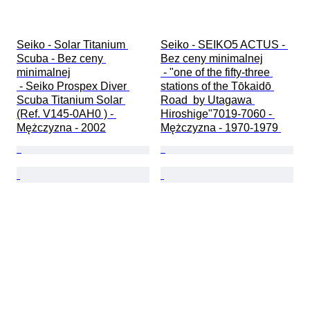
Seiko - Solar Titanium 
Seiko - SEIKO5 ACTUS - 
Scuba - Bez ceny 
Bez ceny minimalnej

minimalnej

 - "one of the fifty-three 
 - Seiko Prospex Diver 
stations of the Tōkaidō 
Scuba Titanium Solar 
Road  by Utagawa 
(Ref. V145-0AH0 ) - 
Hiroshige"7019-7060 - 
Mężczyzna - 2002
Mężczyzna - 1970-1979 