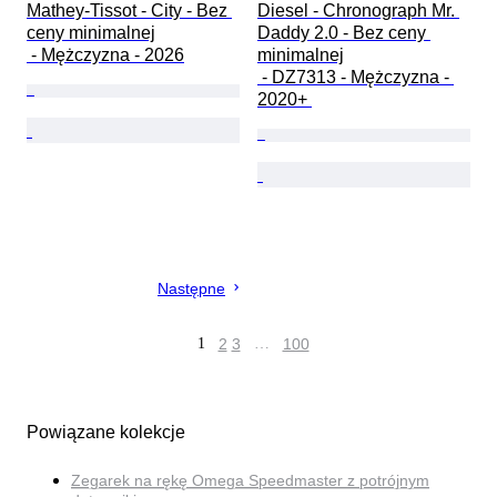
Mathey-Tissot - City - Bez 
Diesel - Chronograph Mr. 
ceny minimalnej

Daddy 2.0 - Bez ceny 
 - Mężczyzna - 2026
minimalnej

 - DZ7313 - Mężczyzna - 
2020+ 
Następne
1
2
3
…
100
Powiązane kolekcje
Zegarek na rękę Omega Speedmaster z potrójnym