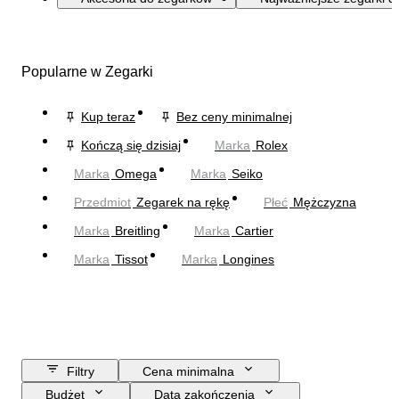
Popularne w Zegarki
Kup teraz
Bez ceny minimalnej
Kończą się dzisiaj
Marka
Rolex
Marka
Omega
Marka
Seiko
Przedmiot
Zegarek na rękę
Płeć
Mężczyzna
Marka
Breitling
Marka
Cartier
Marka
Tissot
Marka
Longines
Filtry
Cena minimalna
Budżet
Data zakończenia