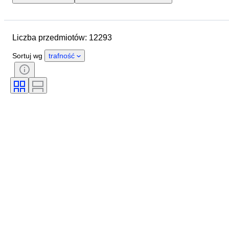
Lokalizacja
Marka
Średnica koperty
Liczba przedmiotów: 12293
Długość paska zegarka
Przedmiot
Kraj pochodzenia
Materiał
Sortuj wg
trafność
Płeć
Stan
Okres
Certyfikacja
Tematyka
Wydanie
Język
Kolor
Mechanizm zegarka
Materiał paska do zegarka
Era
Rezerwa chodu
Uderzający
Oryginał/ replika
Rodzaj akcesoriów samochodowych
Model