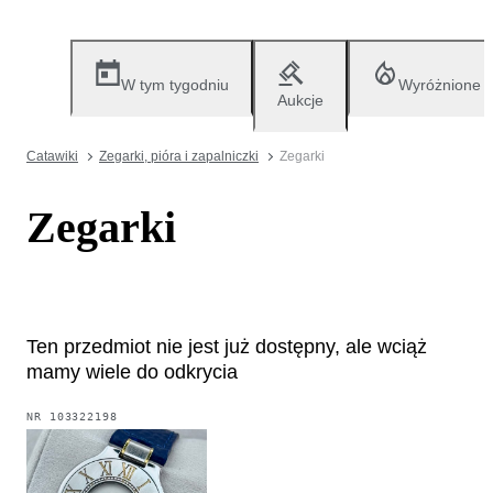
W tym tygodniu
Wyróżnione
Aukcje
Catawiki
Zegarki, pióra i zapalniczki
Zegarki
Zegarki
Ten przedmiot nie jest już dostępny, ale wciąż
mamy wiele do odkrycia
NR
103322198