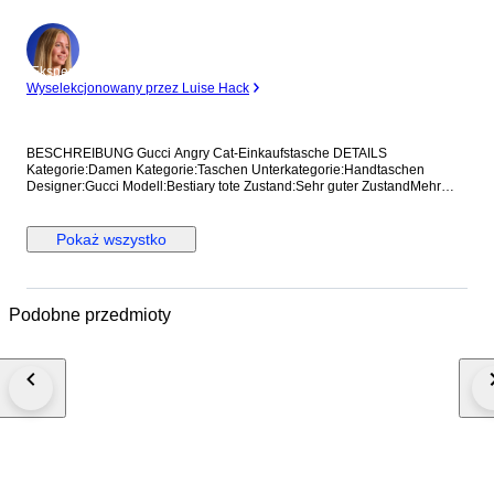
Ekspert
Wyselekcjonowany przez Luise Hack
BESCHREIBUNG Gucci Angry Cat-Einkaufstasche DETAILS
Kategorie:Damen Kategorie:Taschen Unterkategorie:Handtaschen
Designer:Gucci Modell:Bestiary tote Zustand:Sehr guter ZustandMehr
anzeigen... Material:Leder Farbe:Sonstige Standort:Hong Kong bei
Verkäufer Amy Referenz:42375115 Maße Breite:36 cm Höhe:37 cm
Tiefe:8 cm
Pokaż wszystko
Podobne przedmioty