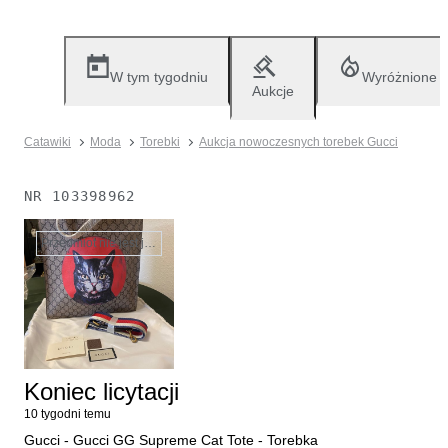
W tym tygodniu
Wyróżnione
Aukcje
Catawiki
Moda
Torebki
Aukcja nowoczesnych torebek Gucci
NR
103398962
Przedmiot nie jest już dostępny
Koniec licytacji
10 tygodni temu
Gucci - Gucci GG Supreme Cat Tote - Torebka