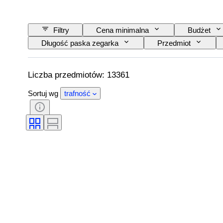
Filtry
Cena minimalna
Budżet
Długość paska zegarka
Przedmiot
Tematyka
Wydanie
Język
Rezerwa chodu
Uderzający
Oryg
Liczba przedmiotów: 13361
Sortuj wg
trafność