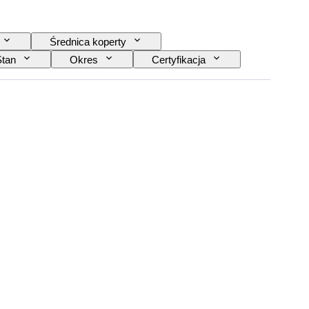
Średnica koperty
Stan
Okres
Certyfikacja
a do zegarka
Era
Model