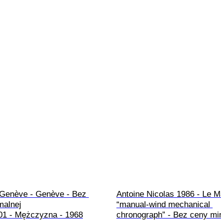
 Genève - Genève - Bez 
Antoine Nicolas 1986 - Le M
alnej

“manual-wind mechanical 
/01 - Mężczyzna - 1968
chronograph” - Bez ceny min