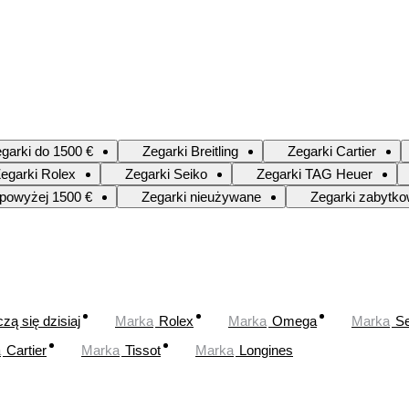
garki do 1500 €
Zegarki Breitling
Zegarki Cartier
egarki Rolex
Zegarki Seiko
Zegarki TAG Heuer
 powyżej 1500 €
Zegarki nieużywane
Zegarki zabytk
zą się dzisiaj
Marka
Rolex
Marka
Omega
Marka
Se
a
Cartier
Marka
Tissot
Marka
Longines