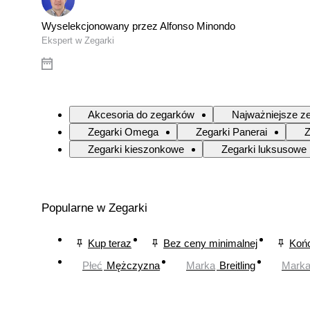
Wyselekcjonowany przez Alfonso Minondo
Ekspert w Zegarki
Akcesoria do zegarków
Najważniejsze ze
Zegarki Omega
Zegarki Panerai
Z
Zegarki kieszonkowe
Zegarki luksusowe
Popularne w Zegarki
Kup teraz
Bez ceny minimalnej
Końc
Płeć
Mężczyzna
Marka
Breitling
Mark