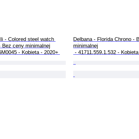
li - Colored steel watch 
Delbana - Florida Chrono - 
 Bez ceny minimalnej

minimalnej

5M0045 - Kobieta - 2020+ 
 - 41711.559.1.532 - Kobieta