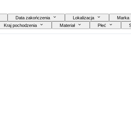
Data zakończenia
Lokalizacja
Marka
Kraj pochodzenia
Materiał
Płeć
Kolor
Mechanizm zegarka
Materiał pask
inał/ replika
Rodzaj akcesoriów samochodowych