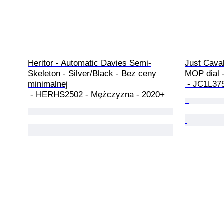
Heritor - Automatic Davies Semi-
Just Caval
Skeleton - Silver/Black - Bez ceny 
MOP dial -
minimalnej

 - JC1L37
 - HERHS2502 - Mężczyzna - 2020+ 