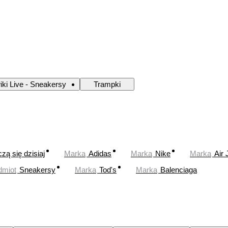
iki Live - Sneakersy
Trampki
zą się dzisiaj
Marka
Adidas
Marka
Nike
Marka
Air 
dmiot
Sneakersy
Marka
Tod's
Marka
Balenciaga