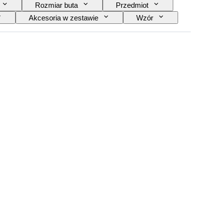
Rozmiar buta
Przedmiot
Akcesoria w zestawie
Wzór