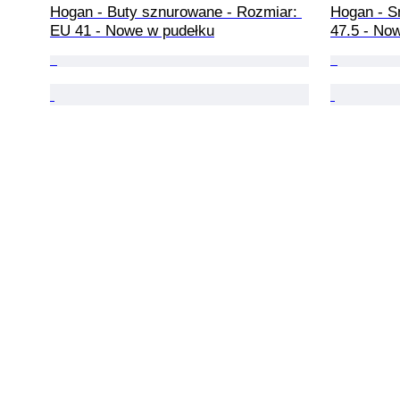
Hogan - Buty sznurowane - Rozmiar: 
Hogan - S
EU 41 - Nowe w pudełku
47.5 - No