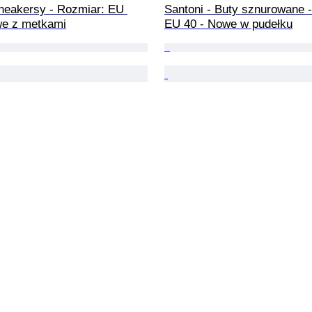
neakersy - Rozmiar: EU 
Santoni - Buty sznurowane -
we z metkami
EU 40 - Nowe w pudełku