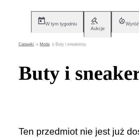
W tym tygodniu
Wyróż
Aukcje
Catawiki
Moda
Buty i sneakersy
Buty i sneake
Ten przedmiot nie jest już d