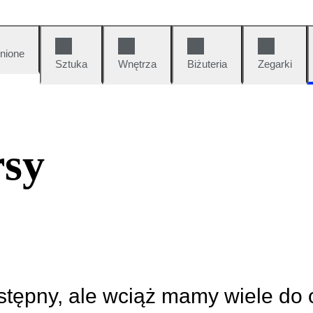
nione
Sztuka
Wnętrza
Biżuteria
Zegarki
rsy
ostępny, ale wciąż mamy wiele do 