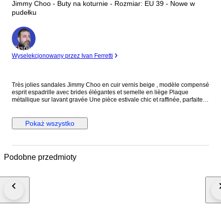
Jimmy Choo - Buty na koturnie - Rozmiar: EU 39 - Nowe w
pudełku
Ekspert
Wyselekcjonowany przez Ivan Ferretti
Très jolies sandales Jimmy Choo en cuir vernis beige , modèle compensé
esprit espadrille avec brides élégantes et semelle en liège Plaque
métallique sur lavant gravée Une pièce estivale chic et raffinée, parfaite
pour allier confort et allure. Le talon compensé façon espadrille apporte
de la hauteur tout en restant très stable et agréable à porter, tandis que
les brides croisées structurent joliment le pied. Le contraste entre le daim
Pokaż wszystko
doux et la semelle tressée aux nuances subtiles donne à ce modèle un
style à la fois sophistiqué et décontracté, idéal pour la saison estivale.
Taille 39 Neuf avec boîte d’origine Hauteur 12 cm Parfaites avec une robe
fluide, un jean ou une tenue habillée d’été. L’article sera emballé avec
Podobne przedmioty
soin et envoyé en recommandé. Les frais de douane sont à la charge de
l’acheteur.