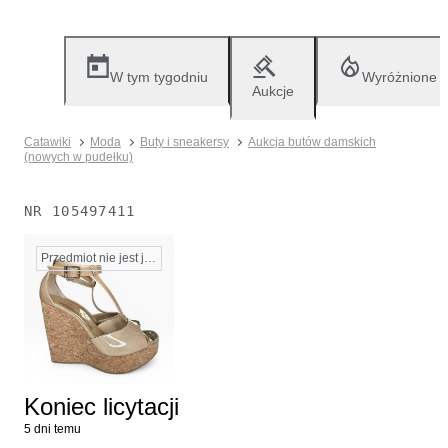
W tym tygodniu
Wyróżnione
Aukcje
Catawiki
Moda
Buty i sneakersy
Aukcja butów damskich
(nowych w pudełku)
NR
105497411
Przedmiot nie jest już dostępny
Koniec licytacji
5 dni temu