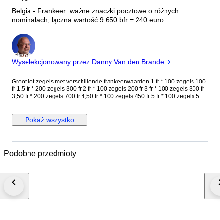
Belgia - Frankeer: ważne znaczki pocztowe o różnych
nominałach, łączna wartość 9.650 bfr = 240 euro.
Ekspert
Wyselekcjonowany przez Danny Van den Brande
Groot lot zegels met verschillende frankeerwaarden 1 fr * 100 zegels 100
fr 1.5 fr * 200 zegels 300 fr 2 fr * 100 zegels 200 fr 3 fr * 100 zegels 300 fr
3,50 fr * 200 zegels 700 fr 4,50 fr * 100 zegels 450 fr 5 fr * 100 zegels 500
fr 6 fr * 100 zegels 600 fr 6,50 fr * 200 zegels 1.300 fr 7 fr * 200 zegels
1.400 fr 9 fr * 200 zegels 1.800 fr 10 fr * 200 zegels 2.000 fr Totaal 9.450
bfr = 240 euro
Pokaż wszystko
Podobne przedmioty