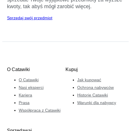
kwoty, tak abyś mógł zarobić więcej.
Sprzedaj swój przedmiot
O Catawiki
Kupuj
O Catawiki
Jak kupować
Nasi eksperci
Ochrona nabywców
Kariera
Historie Catawiki
Prasa
Warunki dla nabywcy
Współpraca z Catawiki
Sprzedawaj