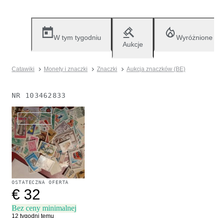
W tym tygodniu
Wyróżnione
Aukcje
Catawiki
Monety i znaczki
Znaczki
Aukcja znaczków (BE)
NR
103462833
Sprzedane
OSTATECZNA OFERTA
€ 32
Bez ceny minimalnej
12 tygodni temu