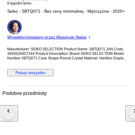
8 tygodni temu
Seiko - SBTQ071 - Bez ceny minimalnej - Mężczyzna - 2020+
Ekspert
Wyselekcjonowany przez Masayuki Nakai
Manufacturer: SEIKO SELECTION Product Name: SBTQ071 JAN Code:
4954628407344 Product Description: Brand SEIKO SELECTION Model
Number SBTQ071 Case Shape Round Crystal Material: Hardlex Display
Type: Analog Clasp: Triple-fold Case Material: Stainless Steel Case
Diameter/Width: 38.5 millimeters Case Thickness: 9.6 millimeters Band
Material/Type: Stainless Steel Band Size: Men's Standard Band Width: 20
Pokaż wszystko
millimeters Band Color: Silver Dial Color: Blue Bezel Material: Stainless
Steel Bezel Function: Tachymeter Bezel Calendar Function: Date Only
Other Functions: Chronograph Movement: Quartz SBTQ071 Quartz 10
ATM Water Resistance Tachymeter Stainless Steel Men's Watch Blank
Podobne przedmioty
warranty card included; not stamped or dated