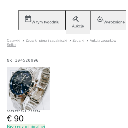
W tym tygodniu
Wyróżnione
Aukcje
Catawiki
Zegarki, pióra i zapalniczki
Zegarki
Aukcja zegarków
Seiko
NR
104520996
Sprzedane
OSTATECZNA OFERTA
€ 90
Bez ceny minimalnej