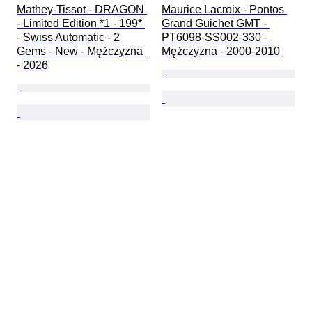
Mathey-Tissot - DRAGON 
Maurice Lacroix - Pontos 
- Limited Edition *1 - 199* 
Grand Guichet GMT - 
- Swiss Automatic - 2 
PT6098-SS002-330 - 
Gems - New - Mężczyzna 
Mężczyzna - 2000-2010 
- 2026