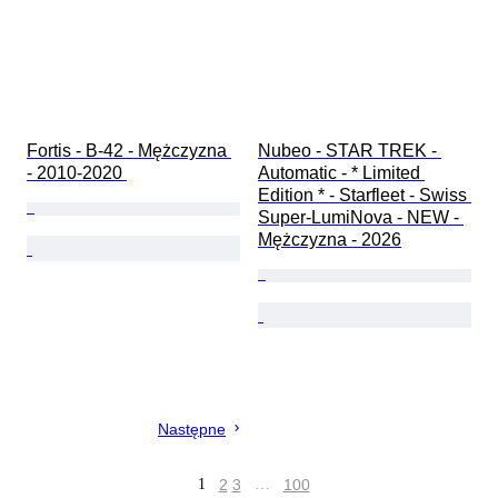
Fortis - B-42 - Mężczyzna 
Nubeo - STAR TREK - 
- 2010-2020 
Automatic - * Limited 
Edition * - Starfleet - Swiss 
Super-LumiNova - NEW - 
Mężczyzna - 2026
Następne
1
2
3
…
100