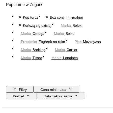
Popularne w Zegarki
Kup teraz
Bez ceny minimalnej
Kończą się dzisiaj
Marka
Rolex
Marka
Omega
Marka
Seiko
Przedmiot
Zegarek na rękę
Płeć
Mężczyzna
Marka
Breitling
Marka
Cartier
Marka
Tissot
Marka
Longines
Filtry
Cena minimalna
Budżet
Data zakończenia
Lokalizacja
Marka
Średnica koperty