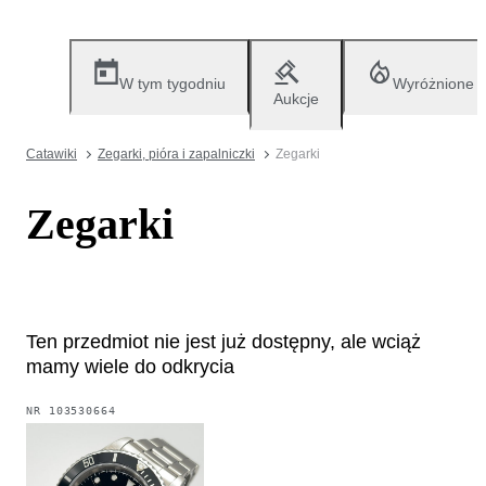
W tym tygodniu
Wyróżnione
Aukcje
Catawiki
Zegarki, pióra i zapalniczki
Zegarki
Zegarki
Ten przedmiot nie jest już dostępny, ale wciąż
mamy wiele do odkrycia
NR
103530664