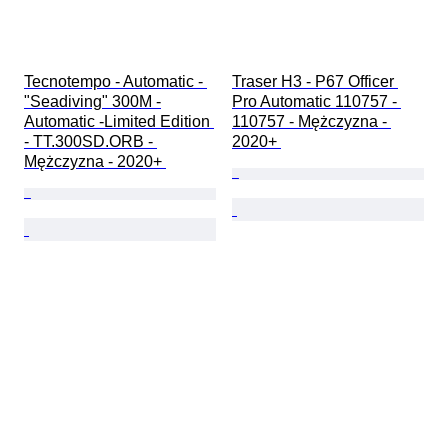
Tecnotempo - Automatic - 
Traser H3 - P67 Officer 
"Seadiving" 300M -
Pro Automatic 110757 - 
Automatic -Limited Edition 
110757 - Mężczyzna - 
- TT.300SD.ORB - 
2020+ 
Mężczyzna - 2020+ 