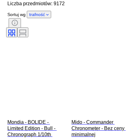
Liczba przedmiotów: 9172
Długość paska zegarka
Przedmiot
Kraj pochodzenia
Materiał
Sortuj wg
trafność
Płeć
Stan
Dodatki
Okres
Certyfikacja
Oprawa
Kolor
Mechanizm zegarka
Materiał paska do zegarka
Era
Rezerwa chodu
Uderzający
Oryginał/ replika
Rodzaj akcesoriów samochodowych
Rodzaj zegara
Model
Mondia - BOLIDE - 
Mido - Commander 
Limited Edition - Bull - 
Chronometer - Bez ceny 
Chronograph 1/10th 
minimalnej
