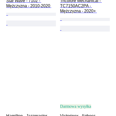
Star Wave - 7102 - 
Tricolore Mechanical - 
Mężczyzna - 2010-2020 
TC7150AC2PA - 
Mężczyzna - 2020+ 
Darmowa wysyłka
Hamilton - Jazzmaster 
Victorinox - Airboss 