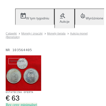
W tym tygodniu
Wyróżnione
Aukcje
Catawiki
Monety i znaczki
Monety świata
Aukcja monet
(Beneluks)
NR
103564405
Sprzedane
OSTATECZNA OFERTA
€ 63
Bez ceny minimalnej