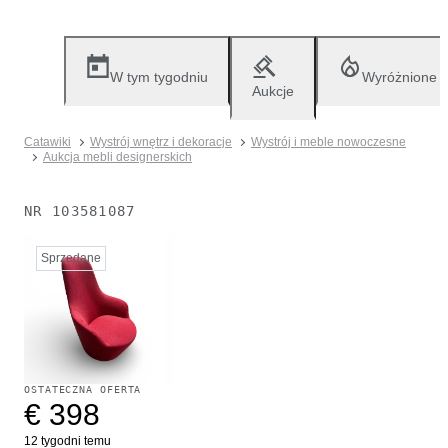
W tym tygodniu
Wyróżnione
Aukcje
Catawiki
Wystrój wnętrz i dekoracje
Wystrój i meble nowoczesne
Aukcja mebli designerskich
NR
103581087
Sprzedane
OSTATECZNA OFERTA
€ 398
12 tygodni temu