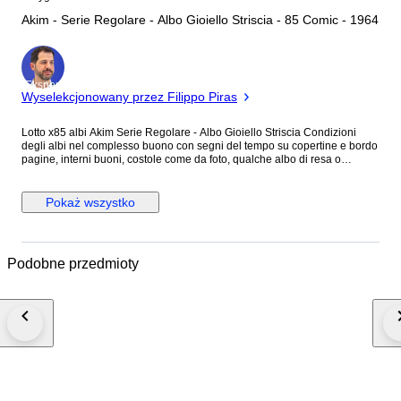
Akim - Serie Regolare - Albo Gioiello Striscia - 85 Comic - 1964
Ekspert
Wyselekcjonowany przez Filippo Piras
Lotto x85 albi Akim Serie Regolare - Albo Gioiello Striscia Condizioni
degli albi nel complesso buono con segni del tempo su copertine e bordo
pagine, interni buoni, costole come da foto, qualche albo di resa o
segnetto biro come da foto allegate, non per collezionisti esigenti,
presenti 54 numeri serie regolare, Albo Gioiello presenti 31 numeri
prevalentemente fascia 500/600 come da foto inserite Akim è un
Pokaż wszystko
personaggio immaginario dei fumetti ideato da Roberto Renzi e dal
disegnatore Augusto Pedrazza nel 1950 e protagonista di varie serie a
fumetti pubblicate in Italia e in Francia. È uno dei fumetti più longevi e
popolari del genere Tarzanide
Podobne przedmioty