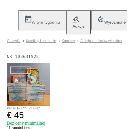
W tym tygodniu
Wyróżnione
Aukcje
Catawiki
Komiksy i animacje
Komiksy
Aukcja komiksów włoskich
NR
103631928
Sprzedane
OSTATECZNA OFERTA
€ 45
Bez ceny minimalnej
11 tygodni temu