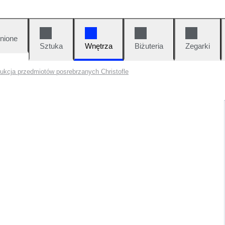
nione
Sztuka
Wnętrza
Biżuteria
Zegarki
ukcja przedmiotów posrebrzanych Christofle