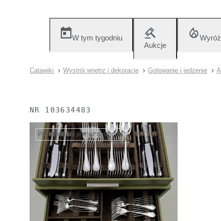
W tym tygodniu
Wyróż
Aukcje
Catawiki
Wystrój wnętrz i dekoracje
Gotowanie i jedzenie
A
NR
103634483
Przedmiot nie jest już dostępny