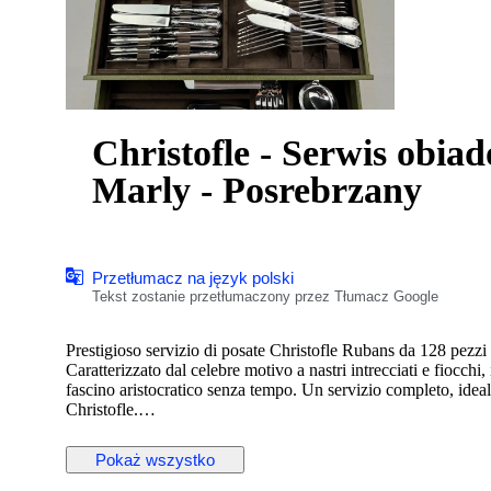
Christofle - Serwis obiad
Marly - Posrebrzany
Przetłumacz na język polski
Tekst zostanie przetłumaczony przez Tłumacz Google
Prestigioso servizio di posate Christofle Rubans da 128 pezzi 
Caratterizzato dal celebre motivo a nastri intrecciati e fiocchi
fascino aristocratico senza tempo. Un servizio completo, ideal
Christofle.
Composizione – Servizio per 12 (128 pezzi)
Pokaż wszystko
Posate da tavola:
• 12 Cucchiai da tavola 20.5 cm