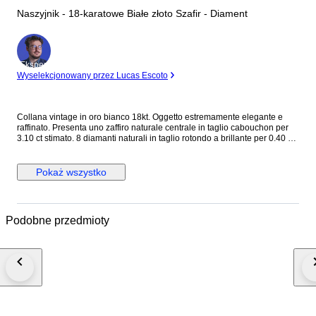
Naszyjnik - 18-karatowe Białe złoto Szafir - Diament
Ekspert
Wyselekcjonowany przez Lucas Escoto
Collana vintage in oro bianco 18kt. Oggetto estremamente elegante e
raffinato. Presenta uno zaffiro naturale centrale in taglio cabouchon per
3.10 ct stimato. 8 diamanti naturali in taglio rotondo a brillante per 0.40 ct
stimati totali H color SI stimati. Grammi: 6.66. Lunghezza pendente: 3.80 x
2.90 cm. Lunghezza collana: 45 cm circa. Sarà spedito in astuccio regalo
con spedizione tracciata e assicurata. Verrà rilasciato certificato
Pokaż wszystko
d'autenticità dell'oggetto con caratteristiche delle pietre e dell'oro.
Podobne przedmioty