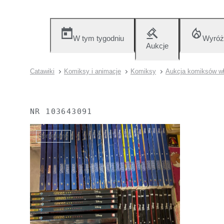
W tym tygodniu
Wyróż
Aukcje
Catawiki
Komiksy i animacje
Komiksy
Aukcja komiksów wł
NR
103643091
Sprzedane