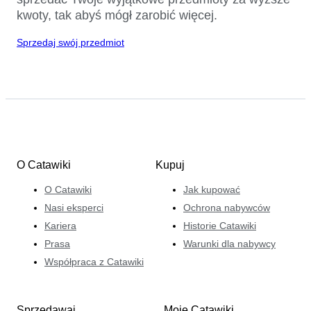
kwoty, tak abyś mógł zarobić więcej.
Sprzedaj swój przedmiot
O Catawiki
Kupuj
O Catawiki
Jak kupować
Nasi eksperci
Ochrona nabywców
Kariera
Historie Catawiki
Prasa
Warunki dla nabywcy
Współpraca z Catawiki
Sprzedawaj
Moje Catawiki