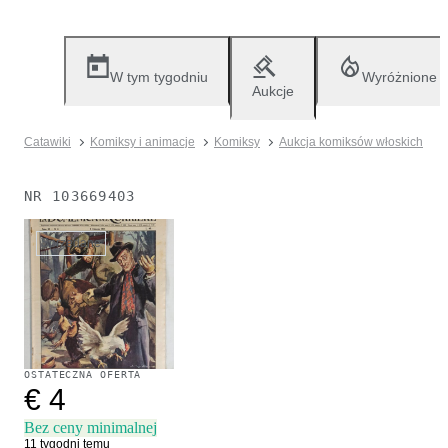
W tym tygodniu
Wyróżnione
Aukcje
Catawiki
Komiksy i animacje
Komiksy
Aukcja komiksów włoskich
NR
103669403
Sprzedane
OSTATECZNA OFERTA
€ 4
Bez ceny minimalnej
11 tygodni temu