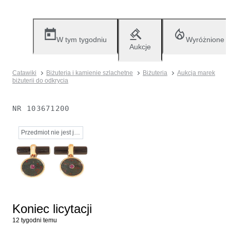
W tym tygodniu
Wyróżnione
Aukcje
Catawiki
Biżuteria i kamienie szlachetne
Biżuteria
Aukcja marek
biżuterii do odkrycia
NR
103671200
Przedmiot nie jest już dostępny
Koniec licytacji
12 tygodni temu