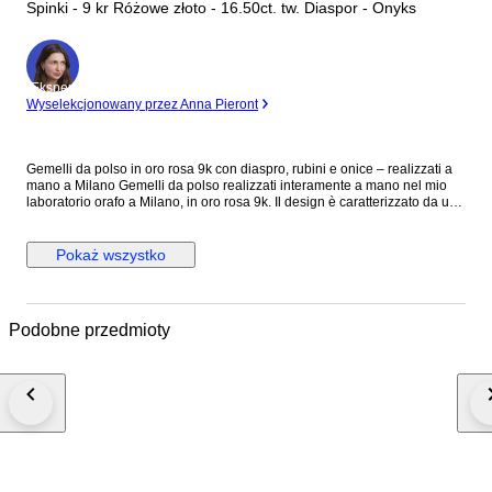
Spinki - 9 kr Różowe złoto - 16.50ct. tw. Diaspor - Onyks
Ekspert
Wyselekcjonowany przez Anna Pieront
Gemelli da polso in oro rosa 9k con diaspro, rubini e onice – realizzati a
mano a Milano Gemelli da polso realizzati interamente a mano nel mio
laboratorio orafo a Milano, in oro rosa 9k. Il design è caratterizzato da un
diaspro naturale taglio cabochon di 14x12 mm, incastonato in una
elegante cornice ovale in oro, che ne valorizza le tonalità e le venature
uniche. Al centro, due rubini naturali taglio brillante aggiungono un punto
Pokaż wszystko
luce raffinato, mentre sull’estremità opposta due barrette in onice,
incastonate in una fascetta di oro massiccio, creano un contrasto deciso
ed elegante. La combinazione di materiali e geometrie dà vita a un
accessorio distintivo, pensato per chi ricerca uno stile sofisticato e
Podobne przedmioty
contemporaneo, senza rinunciare all’unicità dell’artigianato. Ogni paio è
realizzato con cura artigianale e attenzione ai dettagli, selezionando
personalmente le pietre per garantire qualità e carattere. Caratteristiche:
Oro rosa 9k Diaspro naturale taglio cabochon 14x12 mm Rubini naturali
taglio brillante Onice naturale Realizzati a mano nel mio laboratorio a
Milano Punzonatura: oro 375 e marchio Botta Gioielli 716MI Pezzo unico
o produzione limitata Spedizione tramite corriere espresso assicurato.