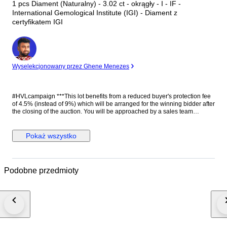
1 pcs Diament (Naturalny) - 3.02 ct - okrągły - I - IF -
International Gemological Institute (IGI) - Diament z
certyfikatem IGI
Ekspert
Wyselekcjonowany przez Ghene Menezes
#HVLcampaign ***This lot benefits from a reduced buyer's protection fee
of 4.5% (instead of 9%) which will be arranged for the winning bidder after
the closing of the auction. You will be approached by a sales team
member one working day after the auction has ended. They will help you
further with the discount*** IGI Certified 3.02 Round-Shaped Diamond A
breathtaking 3.02ct round diamond with exceptional presence, crafted to
Pokaż wszystko
impress with its outstanding brilliance and timeless appeal. With an
excellent cut grade, this remarkable stone offers superior sparkle,
remarkable purity, and a beautifully balanced appearance. The classic
round shape makes it one of the most sought-after choices for an
Podobne przedmioty
engagement ring or bespoke fine jewelry creation. Accompanied by an
IGI certification, this diamond is a luxurious and highly desirable
investment piece. Stone: 1 pc of Diamond Stone carat weight: 3.02ct
Shape: Round Color grade: I Clarity grade: IF Cut Grade: Excellent
Certificate Number: IGI 723525611 * Helpful Information & Tips * * Got
Questions? We’re here for you! Feel free to message us any time before
or during the auction if you need help or have questions. * Check the
Certificate Please take a moment to read through the certificate details