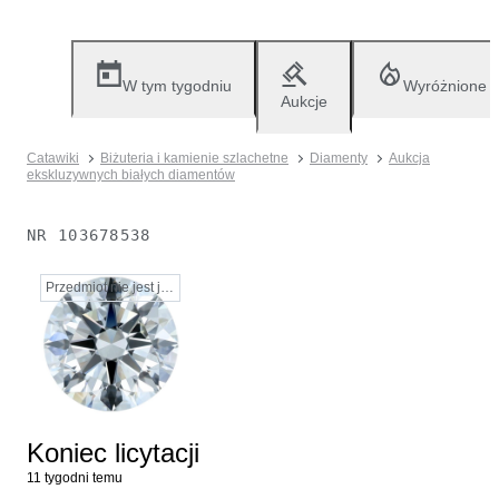
W tym tygodniu
Wyróżnione
Aukcje
Catawiki
Biżuteria i kamienie szlachetne
Diamenty
Aukcja
ekskluzywnych białych diamentów
NR
103678538
Przedmiot nie jest już dostępny
Koniec licytacji
11 tygodni temu