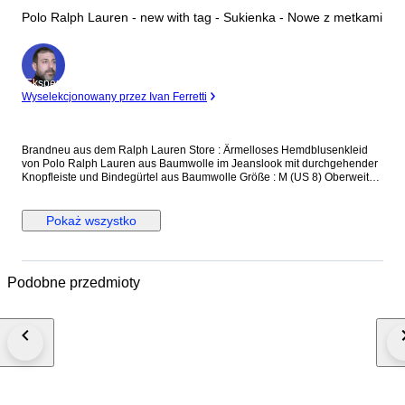
Polo Ralph Lauren - new with tag - Sukienka - Nowe z metkami
Ekspert
Wyselekcjonowany przez Ivan Ferretti
Brandneu aus dem Ralph Lauren Store : Ärmelloses Hemdblusenkleid
von Polo Ralph Lauren aus Baumwolle im Jeanslook mit durchgehender
Knopfleiste und Bindegürtel aus Baumwolle Größe : M (US 8) Oberweite :
bis 97 cm Taille : bis 80 cm Länge : 100 cm Neu und ungetragen, mit
Originaletikett und Ersatzknopf versicherter Versand mit der
österreichischen Post
Pokaż wszystko
Podobne przedmioty