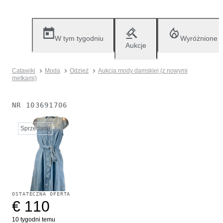
W tym tygodniu
Wyróżnione
Aukcje
Catawiki
Moda
Odzież
Aukcja mody damskiej (z nowymi
metkami)
NR
103691706
Sprzedane
OSTATECZNA OFERTA
€ 110
10 tygodni temu