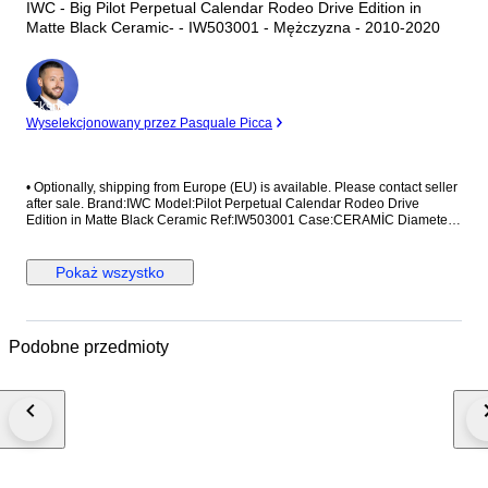
IWC - Big Pilot Perpetual Calendar Rodeo Drive Edition in
Matte Black Ceramic- - IW503001 - Mężczyzna - 2010-2020
Ekspert
Wyselekcjonowany przez Pasquale Picca
•⁠ ⁠Optionally, shipping from Europe (EU) is available. Please contact seller
after sale. Brand:IWC Model:Pilot Perpetual Calendar Rodeo Drive
Edition in Matte Black Ceramic Ref:IW503001 Case:CERAMİC Diameter:
46,5mm without crown Movement:AUTOMATİC Strap/Bracelet:ORİGİNAL
Strap/Bracelet length: Visible at photos Clasp:ORİGİNAL Condition: Worn
and in very good condition Extras: No Box , No Papers The box shown in
Pokaż wszystko
the picture is a shooting accessories. Not included. Shipping via Fedex or
UPS (Its so safe and fast) #Watchbonafide #yearofthehorse
Podobne przedmioty