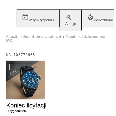
W tym tygodniu
Wyróżnione
Aukcje
Catawiki
Zegarki, pióra i zapalniczki
Zegarki
Aukcja zegarków
IWC
NR
103779968
Przedmiot nie jest już dostępny
Koniec licytacji
11 tygodni temu